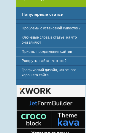
Популярные статьи
Проблемы с установкой Windows 7
Ключевые слова в статье: на что
они влияют
Приемы продвижения сайтов
Раскрутка сайта - что это?
Графический дизайн, как основа
хорошего сайта