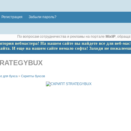
Регистрация
Забыли пароль?
По вопросам сотрудничества и рекламы на портале
MixliP
, обраща
ритория вебмастера! На нашем сайте вы найдете все для веб-мас
сайта. И еще на нашем сайте немало софта! Заходи не пожалееш
TRATEGYBUX
е для букса
»
Скрипты буксов