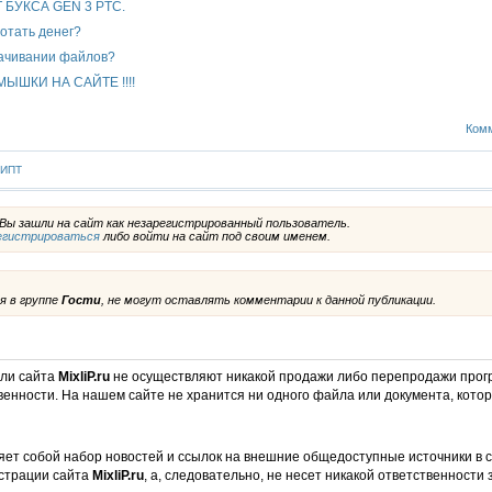
БУКСА GEN 3 PTC.
отать денег?
качивании файлов?
ШКИ НА САЙТЕ !!!!
Комм
ИПТ
ы зашли на сайт как незарегистрированный пользователь.
егистрироваться
либо войти на сайт под своим именем.
я в группе
Гости
, не могут оставлять комментарии к данной публикации.
ели сайта
MixliP.ru
не осуществляют никакой продажи либо перепродажи прог
венности. На нашем сайте не хранится ни одного файла или документа, кот
ет собой набор новостей и ссылок на внешние общедоступные источники в с
страции сайта
MixliP.ru
, а, следовательно, не несет никакой ответственности 