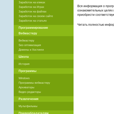
Заработок на кликах
Вся информация о прогр
Заработок на Играх
ознакомительных целях 
Заработок на файлах
приобрести соответству
Заработок на своем сайте
Заработок на статьях
Читать полностью инф
Программирование
Вебмастеру
Вебмастеру
Seo оптимизация
Домены и Хостинги
Школа
История
Программы
Windows
Программы вебмастеру
Архиваторы
Видео редакторы
Развлечения
Мультфильмы
Правообладателям