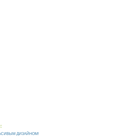
[393,92 Kb] (cкачиваний: 94)
:
КРАСИВЫМ ДИЗАЙНОМ!