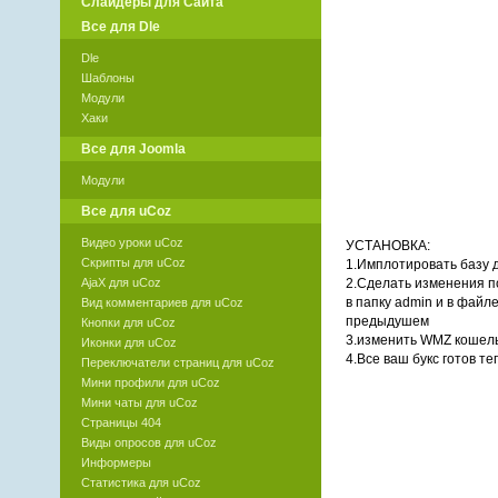
Слайдеры для Сайта
Все для Dle
Dle
Шаблоны
Модули
Хаки
Все для Joomla
Модули
Все для uCoz
Видео уроки uCoz
УСТАНОВКА:
Скрипты для uCoz
1.Имплотировать базу д
AjaX для uCoz
2.Сделать изменения по
в папку admin и в файле
Вид комментариев для uCoz
предыдушем
Кнопки для uCoz
3.изменить WMZ кошельк
Иконки для uCoz
4.Все ваш букс готов т
Переключатели страниц для uCoz
Мини профили для uCoz
Мини чаты для uCoz
Страницы 404
Виды опросов для uCoz
Информеры
Статистика для uCoz