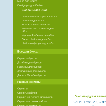
Меню для Сайта
Слайдеры для Сайта
Шаблоны для uCoz
Шаблоны софт порталов uCoz
Шаблоны для uCoz
Кино Шаблоны для uCoz
Музыкальные Шаблоны для
uCoz
Игровые Шаблоны для uCoz
Порно Шаблоны для uCoz
Шаблоны форумов для uCoz
Все для букса
Скрипты буксов
Дизайны для буксов
Плагины для буксов
Дополнения для буксов
Дыры и Ошибки буксов
Разные скрипты
Скрипты
Скрипты хайпов
Рекомендуем также
Скрипты интернет магазинов
Скрипты игровых сайтов
СКРИПТ МФС 2.2, С 
Скрипты Хостингов