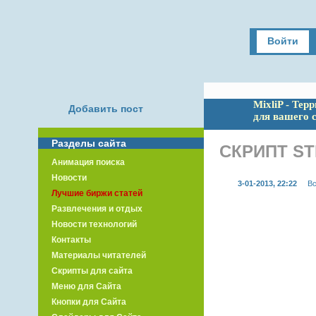
Войти
MixliP - Тер
Добавить пост
для вашего 
Разделы сайта
СКРИПТ S
Анимация поиска
Новости
3-01-2013, 22:22
Вс
Лучшие биржи статей
Развлечения и отдых
Новости технологий
Контакты
Материалы читателей
Скрипты для сайта
Меню для Сайта
Кнопки для Сайта