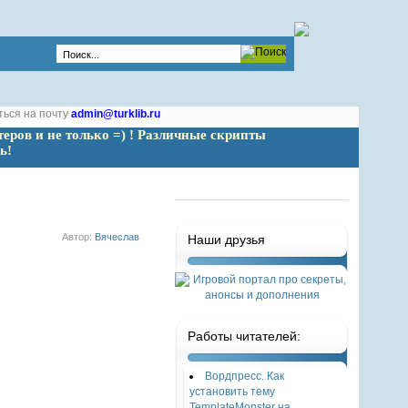
ться на почту
admin@turklib.ru
теров и не только =) ! Различные скрипты 
ь!
Автор:
Вячеслав
Наши друзья
Работы читателей:
Вордпресс. Как
установить тему
TemplateMonster на