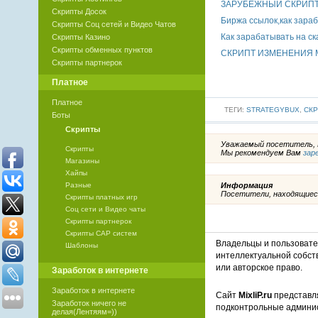
ЗАРУБЕЖНЫЙ СКРИПТ 
Скрипты Досок
Биржа ссылок,как зараб
Скрипты Соц сетей и Видео Чатов
Как зарабатывать на с
Скрипты Казино
Скрипты обменных пунктов
СКРИПТ ИЗМЕНЕНИЯ МЫ
Скрипты партнерок
Платное
Платное
ТЕГИ:
STRATEGYBUX
,
СКР
Боты
Скрипты
Уважаемый посетитель, В
Скрипты
Мы рекомендуем Вам
зар
Магазины
Хайпы
Информация
Разные
Посетители, находящиес
Скрипты платных игр
Соц сети и Видео чаты
Скрипты партнерок
Скрипты САР систем
Владельцы и пользоват
Шаблоны
интеллектуальной собст
или авторское право.
Заработок в интернете
Заработок в интернете
Сайт
MixliP.ru
представля
Заработок ничего не
подконтрольные админи
делая(Лентяям=))