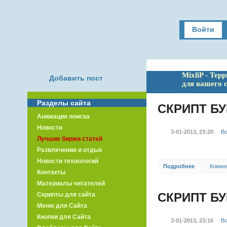
Войти
MixliP - Тер
Добавить пост
для вашего 
Разделы сайта
СКРИПТ БУ
Анимация поиска
Новости
3-01-2013, 23:20
Вс
Лучшие биржи статей
Развлечения и отдых
Новости технологий
Подробнее
Комме
Контакты
Материалы читателей
СКРИПТ БУ
Скрипты для сайта
Меню для Сайта
Кнопки для Сайта
3-01-2013, 23:16
Вс