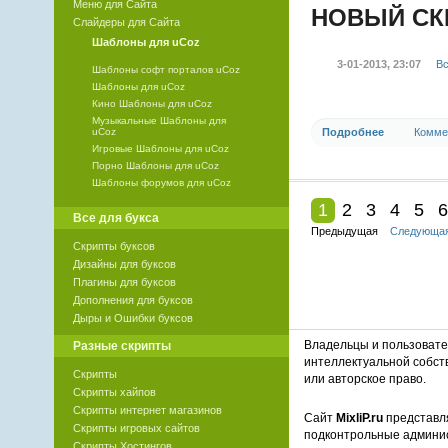
Меню для Сайта
НОВЫЙ СК
Слайдеры для Сайта
Шаблоны для uCoz
3-01-2013, 23:07
Вс
Шаблоны софт порталов uCoz
Шаблоны для uCoz
Кино Шаблоны для uCoz
Музыкальные Шаблоны для
Подробнее
Комме
uCoz
Игровые Шаблоны для uCoz
Порно Шаблоны для uCoz
Шаблоны форумов для uCoz
1
2
3
4
5
6
Все для букса
Предыдущая
Следующа
Скрипты буксов
Дизайны для буксов
Плагины для буксов
Дополнения для буксов
Дыры и Ошибки буксов
Владельцы и пользоват
Разные скрипты
интеллектуальной собст
Скрипты
или авторское право.
Скрипты хайпов
Скрипты интернет магазинов
Сайт
MixliP.ru
представля
Скрипты игровых сайтов
подконтрольные админи
Скрипты Хостингов