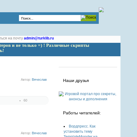
ться на почту
admin@turklib.ru
теров и не только =) ! Различные скрипты 
ь!
Автор:
Вячеслав
Наши друзья
60
1
2
Работы читателей:
3
4
Вордпресс. Как
5
установить тему
Автор:
Вячеслав
TemplateMonster на