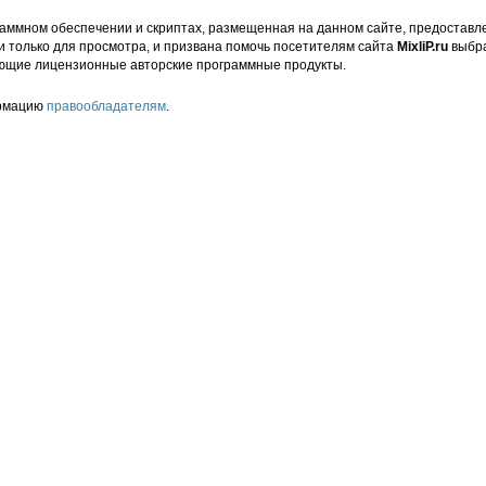
аммном обеспечении и скриптах, размещенная на данном сайте, предоставл
и только для просмотра, и призвана помочь посетителям сайта
MixliP.ru
выбра
ющие лицензионные авторские программные продукты.
ормацию
правообладателям
.