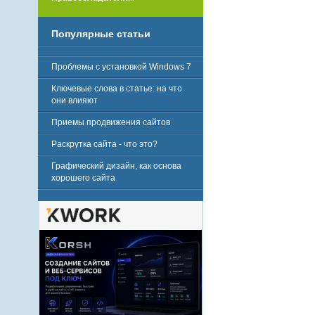
Популярные статьи
Проблемы с установкой Windows 7
Ключевые слова в статье: на что
они влияют
Приемы продвижения сайтов
Раскрутка сайта - что это?
Графический дизайн, как основа
хорошего сайта