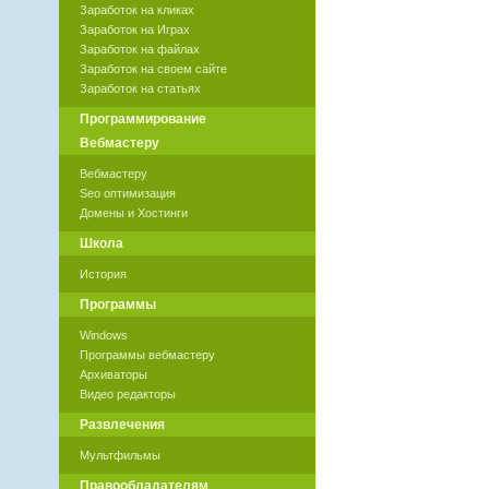
Заработок на кликах
Заработок на Играх
Заработок на файлах
Заработок на своем сайте
Заработок на статьях
Программирование
Вебмастеру
Вебмастеру
Seo оптимизация
Домены и Хостинги
Школа
История
Программы
Windows
Программы вебмастеру
Архиваторы
Видео редакторы
Развлечения
Мультфильмы
Правообладателям