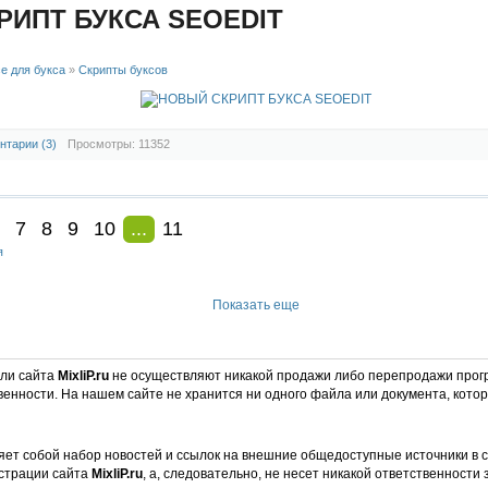
РИПТ БУКСА SEOEDIT
е для букса
»
Скрипты буксов
нтарии (3)
Просмотры: 11352
7
8
9
10
...
11
я
Показать еще
ели сайта
MixliP.ru
не осуществляют никакой продажи либо перепродажи прог
венности. На нашем сайте не хранится ни одного файла или документа, кот
ет собой набор новостей и ссылок на внешние общедоступные источники в с
страции сайта
MixliP.ru
, а, следовательно, не несет никакой ответственности 