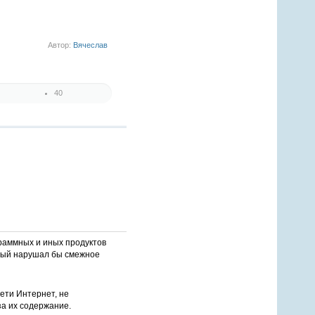
3
4
5
Автор:
Вячеслав
40
1
2
3
4
5
раммных и иных продуктов
орый нарушал бы смежное
ети Интернет, не
за их содержание.