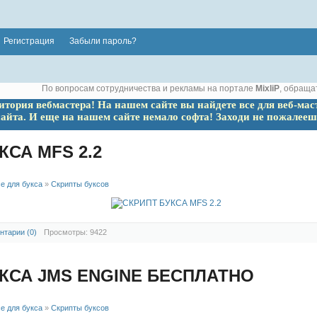
Регистрация
Забыли пароль?
По вопросам сотрудничества и рекламы на портале
MixliP
, обраща
ритория вебмастера! На нашем сайте вы найдете все для веб-мас
сайта. И еще на нашем сайте немало софта! Заходи не пожалееш
КСА MFS 2.2
е для букса
»
Скрипты буксов
нтарии (0)
Просмотры: 9422
КСА JMS ENGINE БЕСПЛАТНО
е для букса
»
Скрипты буксов