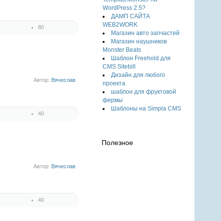
WordPress 2.5?
ДАМП САЙТА
WEB2WORK
80
Магазин авто запчастей
1
Магазин наушников
2
Monster Beats
3
Шаблон Freehold для
4
CMS Sitebill
5
Дизайн для любого
Автор:
Вячеслав
проекта
шаблон для фруктовой
фермы
Шаблоны на Simpla CMS
40
1
2
3
Полезное
4
5
Автор:
Вячеслав
40
1
2