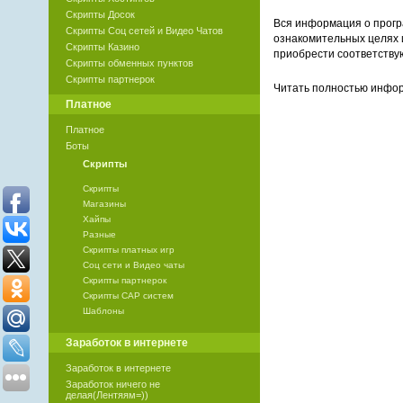
Скрипты Досок
Вся информация о прогр
Скрипты Соц сетей и Видео Чатов
ознакомительных целях 
Скрипты Казино
приобрести соответству
Скрипты обменных пунктов
Скрипты партнерок
Читать полностью инф
Платное
Платное
Боты
Скрипты
Скрипты
Магазины
Хайпы
Разные
Скрипты платных игр
Соц сети и Видео чаты
Скрипты партнерок
Скрипты САР систем
Шаблоны
Заработок в интернете
Заработок в интернете
Заработок ничего не
делая(Лентяям=))