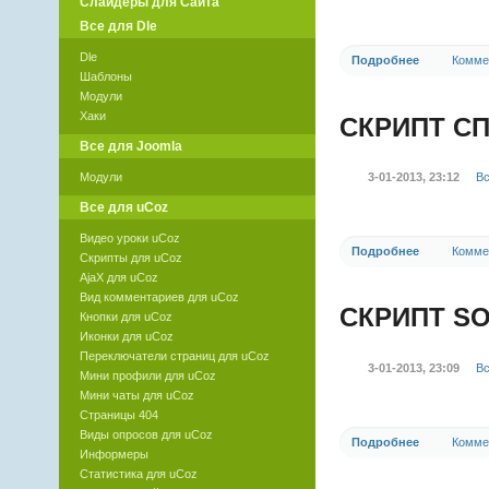
Слайдеры для Сайта
Все для Dle
Dle
Подробнее
Комме
Шаблоны
Модули
Хаки
СКРИПТ СП
Все для Joomla
3-01-2013, 23:12
Вс
Модули
Все для uCoz
Видео уроки uCoz
Подробнее
Комме
Скрипты для uCoz
AjaX для uCoz
Вид комментариев для uCoz
СКРИПТ S
Кнопки для uCoz
Иконки для uCoz
Переключатели страниц для uCoz
3-01-2013, 23:09
Вс
Мини профили для uCoz
Мини чаты для uCoz
Страницы 404
Виды опросов для uCoz
Подробнее
Комме
Информеры
Статистика для uCoz