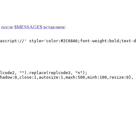
ов после $MESSAGE$ вставляем:
ascript://' style='color:#2C68A6;font-weight:bold;text-d
lcode2, "").replace(replcode3, "n");   

hadow:0,close:1,autosize:1,maxh:500,minh:100,resize:0}, 