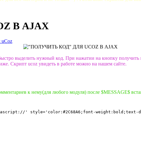
Z В AJAX
 uCoz
стро выделить нужный код. При нажатии на кнопку получить ко
иже. Скрипт ucoz увидеть в работе можно на нашем сайте.
комментариев к нему(для любого модуля) после $MESSAGE$ вста
ascript://' style='color:#2C68A6;font-weight:bold;text-d