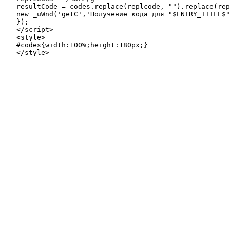
   resultCode = codes.replace(replcode, "").replace(rep
   new _uWnd('getC','Получение кода для "$ENTRY_TITLE$"
   });   

   </script>   

   <style>   

   #codes{width:100%;height:180px;}   

   </style>