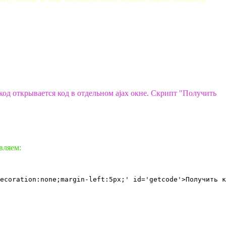
д открывается код в отдельном ajax окне. Скрипт "Получить
вляем:
ecoration:none;margin-left:5px;' id='getcode'>Получить к