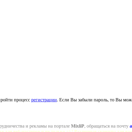
пройти процесс
регистрации
. Если Вы забыли пароль, то Вы мож
рудничества и рекламы на портале
MixliP
, обращаться на почту
a
се для веб-мастеров и не только =) ! Различные скрипты для ва