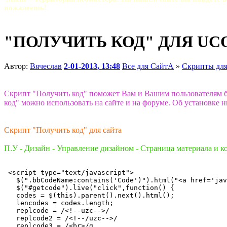
пожалеешь!
"ПОЛУЧИТЬ КОД" ДЛЯ UCO
Автор:
Вячеслав
2-01-2013, 13:48
Все для СайтА
»
Скрипты для
Скрипт "Получить код" поможет Вам и Вашим пользователям бы
код" можно использовать на сайте и на форуме. Об установке н
Скрипт "Получить код" для сайта
П.У - Дизайн - Управление дизайном - Страница материала и 
 <script type="text/javascript">   

   $(".bbCodeName:contains('Code')").html("<a href='jav
   $("#getcode").live("click",function() {   

   codes = $(this).parent().next().html();   

   lencodes = codes.length;   

   replcode = /<!--uzc-->/   

   replcode2 = /<!--/uzc-->/   

   replcode3 = /<br>/g   
