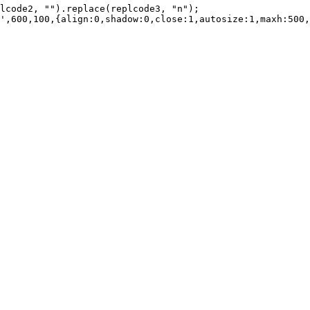
lcode2, "").replace(replcode3, "n");   

',600,100,{align:0,shadow:0,close:1,autosize:1,maxh:500,