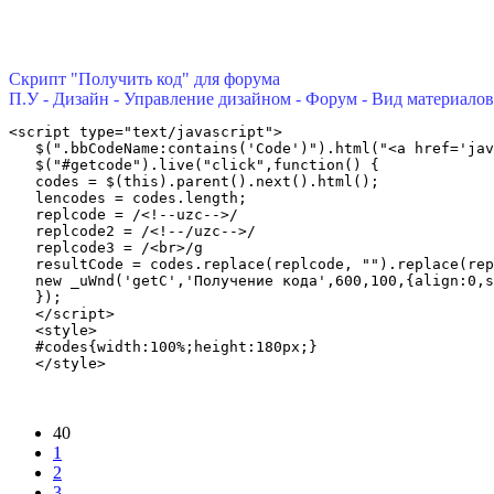
Скрипт "Получить код" для форума
П.У - Дизайн - Управление дизайном - Форум - Вид материал
<script type="text/javascript">   

   $(".bbCodeName:contains('Code')").html("<a href='jav
   $("#getcode").live("click",function() {   

   codes = $(this).parent().next().html();   

   lencodes = codes.length;   

   replcode = /<!--uzc-->/   

   replcode2 = /<!--/uzc-->/   

   replcode3 = /<br>/g   

   resultCode = codes.replace(replcode, "").replace(rep
   new _uWnd('getC','Получение кода',600,100,{align:0,s
   });   

   </script>   

   <style>   

   #codes{width:100%;height:180px;}   

   </style> 
40
1
2
3