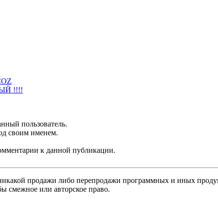
COZ
 !!!!
анный пользователь.
од своим именем.
 комментарии к данной публикации.
никакой продажи либо перепродажи программных и иных продукт
бы смежное или авторское право.