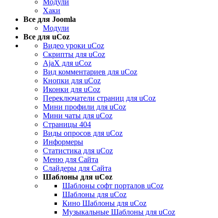
Модули
Хаки
Все для Joomla
Модули
Все для uCoz
Видео уроки uCoz
Скрипты для uCoz
AjaX для uCoz
Вид комментариев для uCoz
Кнопки для uCoz
Иконки для uCoz
Переключатели страниц для uCoz
Мини профили для uCoz
Мини чаты для uCoz
Страницы 404
Виды опросов для uCoz
Информеры
Статистика для uCoz
Меню для Сайта
Слайдеры для Сайта
Шаблоны для uCoz
Шаблоны софт порталов uCoz
Шаблоны для uCoz
Кино Шаблоны для uCoz
Музыкальные Шаблоны для uCoz