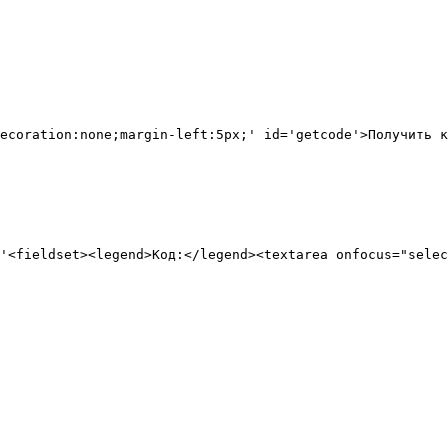
ecoration:none;margin-left:5px;' id='getcode'>Получить к
'<fieldset><legend>Код:</legend><textarea onfocus="selec