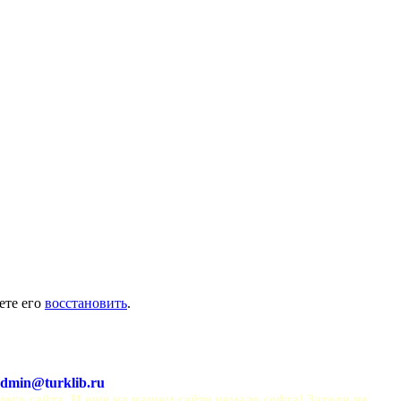
ете его
восстановить
.
dmin@turklib.ru
шего сайта. И еще на нашем сайте немало софта! Заходи не 