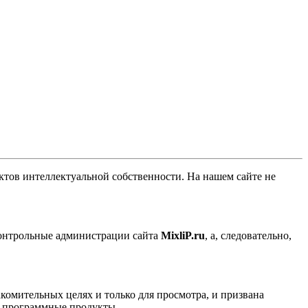
ов интеллектуальной собственности. На нашем сайте не
контрольные администрации сайта
MixliP.ru
, а, следовательно,
комительных целях и только для просмотра, и призвана
е программные продукты.