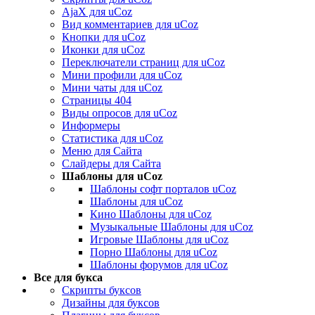
AjaX для uCoz
Вид комментариев для uCoz
Кнопки для uCoz
Иконки для uCoz
Переключатели страниц для uCoz
Мини профили для uCoz
Мини чаты для uCoz
Страницы 404
Виды опросов для uCoz
Информеры
Статистика для uCoz
Меню для Сайта
Слайдеры для Сайта
Шаблоны для uCoz
Шаблоны софт порталов uCoz
Шаблоны для uCoz
Кино Шаблоны для uCoz
Музыкальные Шаблоны для uCoz
Игровые Шаблоны для uCoz
Порно Шаблоны для uCoz
Шаблоны форумов для uCoz
Все для букса
Скрипты буксов
Дизайны для буксов