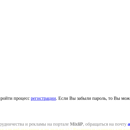
пройти процесс
регистрации
. Если Вы забыли пароль, то Вы мож
рудничества и рекламы на портале
MixliP
, обращаться на почту
a
се для веб-мастеров и не только =) ! Различные скрипты для ва