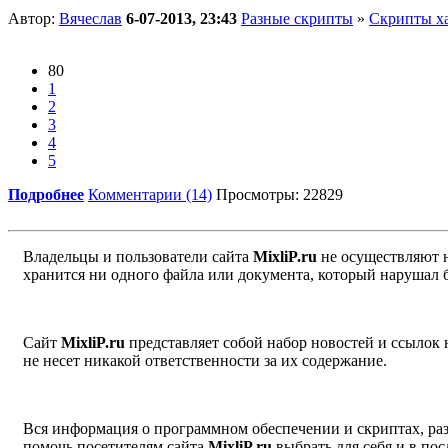
Автор:
Вячеслав
6-07-2013, 23:43
Разные скрипты
»
Скрипты х
80
1
2
3
4
5
Подробнее
Комментарии (14)
Просмотры: 22829
Владельцы и пользователи сайта
MixliP.ru
не осуществляют 
хранится ни одного файла или документа, который нарушал 
Сайт
MixliP.ru
представляет собой набор новостей и ссылок
не несет никакой ответственности за их содержание.
Вся информация о программном обеспечении и скриптах, раз
помочь посетителям сайта
MixliP.ru
выбрать для себя и в п