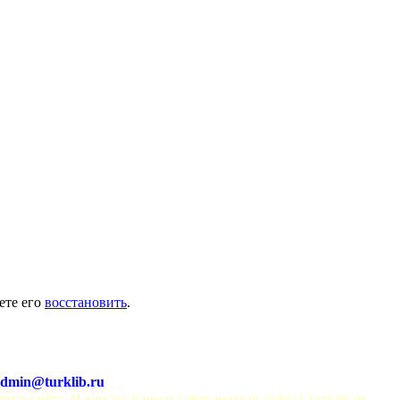
ете его
восстановить
.
dmin@turklib.ru
шего сайта. И еще на нашем сайте немало софта! Заходи не 