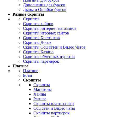
Плагины для буксов
Дополнения для буксов
Дыры и Ошибки буксов
Разные скрипты
Скрипты
Скрипты хайпов
Скрипты интернет магазинов
Скрипты игровых сайтов
Скрипты Хостингов
Скрипты Досок
Скрипты Соц сетей и Видео Чатов
Скрипты Казино
Скрипты обменных пунктов
Скрипты партнерок
Платное
Платное
Боты
Скрипты
Скрипты
Магазины
Хайпы
Разные
Скрипты платных игр
Соц сети и Видео чаты
Скрипты партнерок