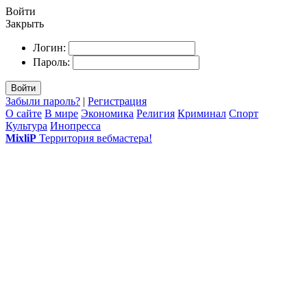
Войти
Закрыть
Логин:
Пароль:
Войти
Забыли пароль?
|
Регистрация
О сайте
В мире
Экономика
Религия
Криминал
Спорт
Культура
Инопресса
MixliP
Территория вебмастера!