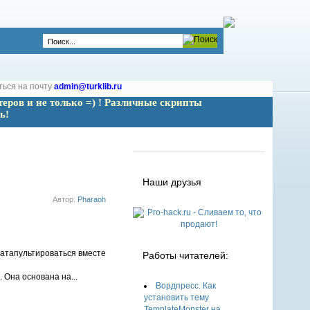
ться на почту
admin@turklib.ru
теров и не только =) ! Различные скрипты 
ь!
Наши друзья
Автор:
Pharaoh
катапультироваться вместе
Работы читателей:
Она основана на...
Вордпресс. Как
установить тему
TemplateMonster на