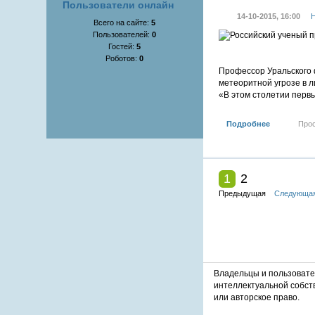
Пользователи онлайн
14-10-2015, 16:00
Н
Всего на сайте:
5
Пользователей:
0
Гостей:
5
Роботов:
0
Профессор Уральского 
метеоритной угрозе в 
«В этом столетии первы
Подробнее
Про
1
2
Предыдущая
Следующа
Владельцы и пользоват
интеллектуальной собст
или авторское право.