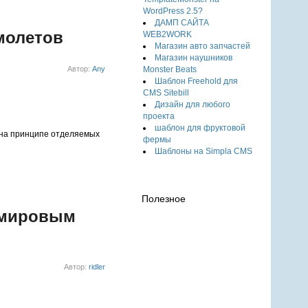
WordPress 2.5?
ДАМП САЙТА
молетов
WEB2WORK
Магазин авто запчастей
Магазин наушников
Monster Beats
Автор:
Any
Шаблон Freehold для
CMS Sitebill
Дизайн для любого
проекта
шаблон для фруктовой
 на принципе отделяемых
фермы
Шаблоны на Simpla CMS
Полезное
с мировым
Автор:
ridler