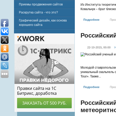
Приемы продвижения сайтов
Из Института теоретич
Ковальчук – брат близк
Раскрутка сайта - что это?
Подробнее
Про
Графический дизайн, как основа
хорошего сайта
Российский
22-10-2015, 00:00
Н
Молодой ставропольски
уникальный скальпель с
Tour». Также...
Подробнее
Про
Российски
метеоритно