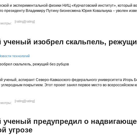
еской и экспериментальной физики НИЦ «Курчатовский институт», который в
ого президенту Владимиру Путину бизнесмена Юрия Ковальчука – уволен извес
[rating]
[rating]
смотры:
 ученый изобрел скальпель, режущи
овости технологий
й ученый, аспирант Северо-Кавказского федерального университета Игорь 
 углеродным покрытием. Этот проект занял первое место во всероссийском к
[rating]
[rating]
смотры:
й ученый предупредил о надвигающе
й угрозе