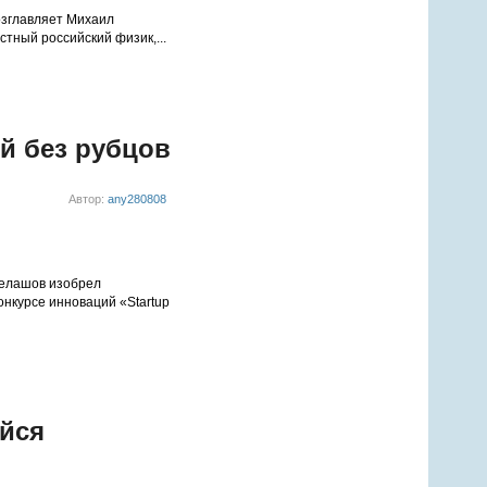
озглавляет Михаил
тный российский физик,...
й без рубцов
Автор:
any280808
Белашов изобрел
онкурсе инноваций «Startup
йся