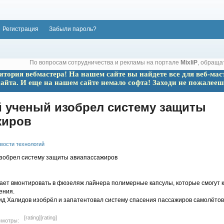
Регистрация
Забыли пароль?
По вопросам сотрудничества и рекламы на портале
MixliP
, обраща
ритория вебмастера! На нашем сайте вы найдете все для веб-мас
сайта. И еще на нашем сайте немало софта! Заходи не пожалееш
й ученый изобрел систему защиты
жиров
вости технологий
ает вмонтировать в фюзеляж лайнера полимерные капсулы, которые смогут 
ения.
д Халидов изобрёл и запатентовал систему спасения пассажиров самолётов. 
[rating]
[rating]
смотры: