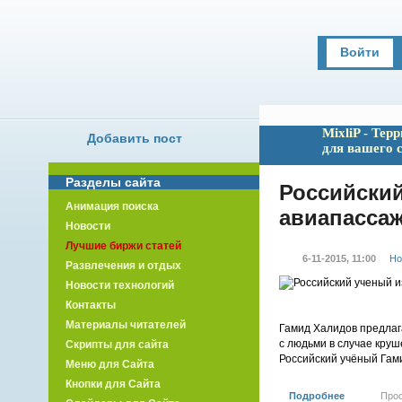
Войти
MixliP - Тер
Добавить пост
для вашего 
Разделы сайта
Российски
Анимация поиска
авиапасса
Новости
Лучшие биржи статей
6-11-2015, 11:00
Но
Развлечения и отдых
Новости технологий
Контакты
Материалы читателей
Гамид Халидов предлаг
с людьми в случае круш
Скрипты для сайта
Российский учёный Гами
Меню для Сайта
Кнопки для Сайта
Подробнее
Про