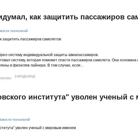
думал, как защитить пассажиров са
вости технологий
брел систему индивидуальной защиты авиапассажиров.
товал систему, которая поможет спасти пассажиров самолета. Она основана
лены в фюзеляж лайнера. В том случае, если...
[rating]
[rating]
смотры:
овского института" уволен ученый 
овости технологий