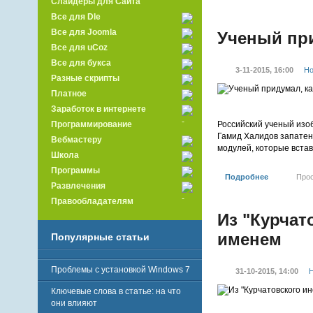
Слайдеры для Сайта
Все для Dle
Все для Joomla
Ученый при
Все для uCoz
Все для букса
3-11-2015, 16:00
Но
Разные скрипты
Платное
Заработок в интернете
Российский ученый изо
Программирование
Гамид Халидов запатен
Вебмастеру
модулей, которые встав
Школа
Программы
Подробнее
Про
Развлечения
Правообладателям
Из "Курчат
именем
Популярные статьи
Проблемы с установкой Windows 7
31-10-2015, 14:00
Н
Ключевые слова в статье: на что
они влияют