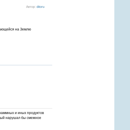
Автор:
ditoru
гающейся на Землю
раммных и иных продуктов
орый нарушал бы смежное