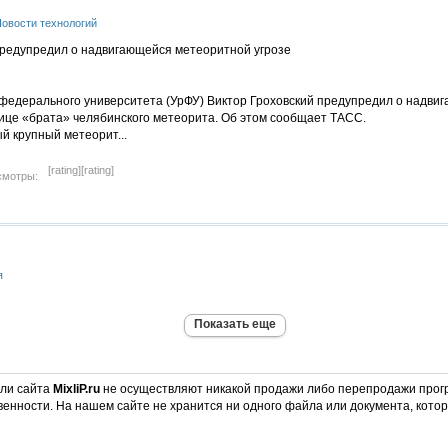
овости технологий
федерального университета (УрФУ) Виктор Гроховский предупредил о надви
лице «брата» челябинского метеорита. Об этом сообщает ТАСС.
й крупный метеорит...
[rating]
[rating]
смотры:
я
Показать еще
ели сайта
MixliP.ru
не осуществляют никакой продажи либо перепродажи прог
венности. На нашем сайте не хранится ни одного файла или документа, кот