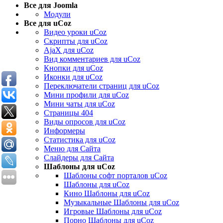
Все для Joomla
Модули
Все для uCoz
Видео уроки uCoz
Скрипты для uCoz
AjaX для uCoz
Вид комментариев для uCoz
Кнопки для uCoz
Иконки для uCoz
Переключатели страниц для uCoz
Мини профили для uCoz
Мини чаты для uCoz
Страницы 404
Виды опросов для uCoz
Информеры
Статистика для uCoz
Меню для Сайта
Слайдеры для Сайта
Шаблоны для uCoz
Шаблоны софт порталов uCoz
Шаблоны для uCoz
Кино Шаблоны для uCoz
Музыкальные Шаблоны для uCoz
Игровые Шаблоны для uCoz
Порно Шаблоны для uCoz