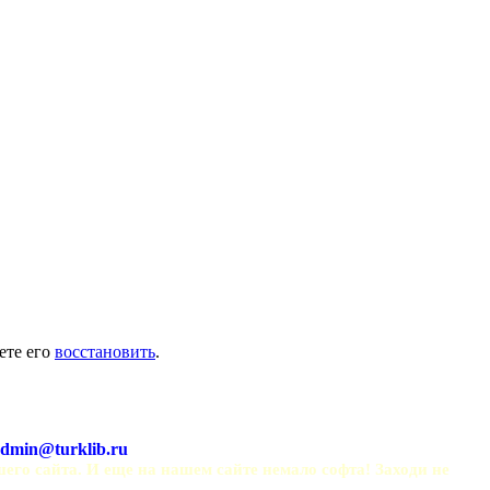
ете его
восстановить
.
dmin@turklib.ru
шего сайта. И еще на нашем сайте немало софта! Заходи не 