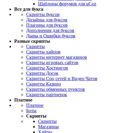
Шаблоны форумов для uCoz
Все для букса
Скрипты буксов
Дизайны для буксов
Плагины для буксов
Дополнения для буксов
Дыры и Ошибки буксов
Разные скрипты
Скрипты
Скрипты хайпов
Скрипты интернет магазинов
Скрипты игровых сайтов
Скрипты Хостингов
Скрипты Досок
Скрипты Соц сетей и Видео Чатов
Скрипты Казино
Скрипты обменных пунктов
Скрипты партнерок
Платное
Платное
Боты
Скрипты
Скрипты
Магазины
Хайпы