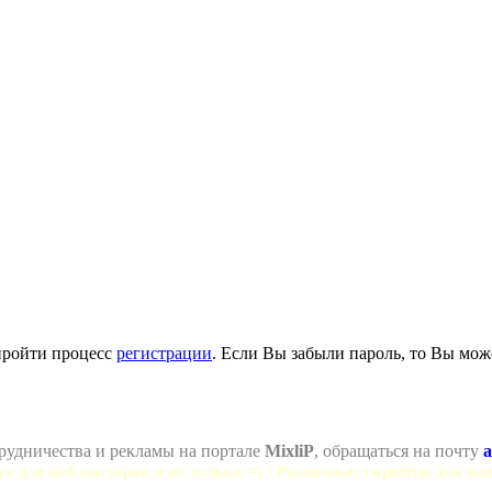
пройти процесс
регистрации
. Если Вы забыли пароль, то Вы мож
рудничества и рекламы на портале
MixliP
, обращаться на почту
a
се для веб-мастеров и не только =) ! Различные скрипты для ва