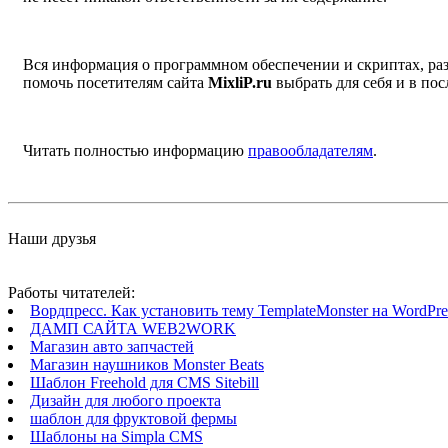
Вся информация о программном обеспечении и скриптах, раз
помочь посетителям сайта
MixliP.ru
выбрать для себя и в п
Читать полностью информацию
правообладателям
.
Наши друзья
Работы читателей:
Вордпресс. Как установить тему TemplateMonster на WordPres
ДАМП САЙТА WEB2WORK
Магазин авто запчастей
Магазин наушников Monster Beats
Шаблон Freehold для CMS Sitebill
Дизайн для любого проекта
шаблон для фруктовой фермы
Шаблоны на Simpla CMS