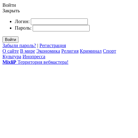
Войти
Закрыть
Логин:
Пароль:
Войти
Забыли пароль?
|
Регистрация
О сайте
В мире
Экономика
Религия
Криминал
Спорт
Культура
Инопресса
MixliP
Территория вебмастера!