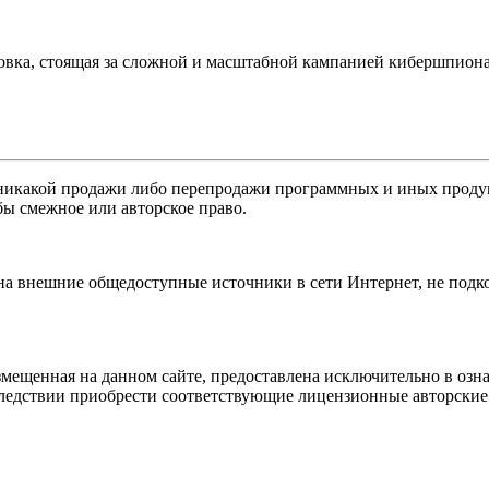
вка, стоящая за сложной и масштабной кампанией кибершпионаж
никакой продажи либо перепродажи программных и иных продукт
бы смежное или авторское право.
 на внешние общедоступные источники в сети Интернет, не под
мещенная на данном сайте, предоставлена исключительно в озна
оследствии приобрести соответствующие лицензионные авторски