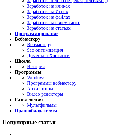
Заработок ничего не делая(Лентяям=))
Заработок на кликах
Заработок на Играх
Заработок на файлах
Заработок на своем сайте
Заработок на статьях
Программирование
Вебмастеру
Вебмастеру
Seo оптимизация
Домены и Хостинги
Школа
История
Программы
Windows
Программы вебмастеру
Архиваторы
Видео редакторы
Развлечения
Мультфильмы
Правообладателям
Популярные статьи