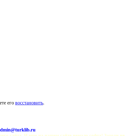
ете его
восстановить
.
dmin@turklib.ru
шего сайта. И еще на нашем сайте немало софта! Заходи не 