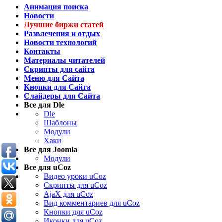
Анимация поиска
Новости
Лучшие биржи статей
Развлечения и отдых
Новости технологий
Контакты
Материалы читателей
Скрипты для сайта
Меню для Сайта
Кнопки для Сайта
Слайдеры для Сайта
Все для Dle
Dle
Шаблоны
Модули
Хаки
Все для Joomla
Модули
Все для uCoz
Видео уроки uCoz
Скрипты для uCoz
AjaX для uCoz
Вид комментариев для uCoz
Кнопки для uCoz
Иконки для uCoz