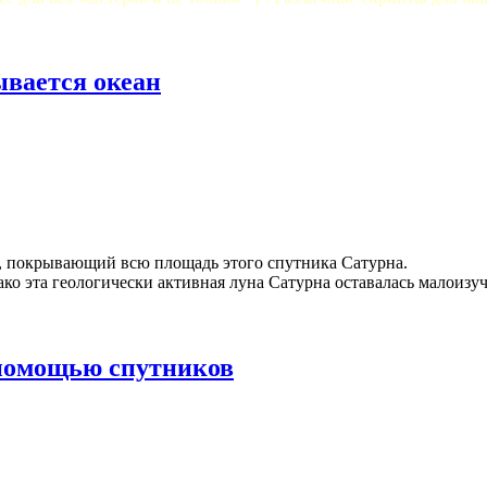
ывается океан
н, покрывающий всю площадь этого спутника Сатурна.
о эта геологически активная луна Сатурна оставалась малоизуче
 помощью спутников