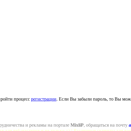
пройти процесс
регистрации
. Если Вы забыли пароль, то Вы мож
рудничества и рекламы на портале
MixliP
, обращаться на почту
a
се для веб-мастеров и не только =) ! Различные скрипты для ва