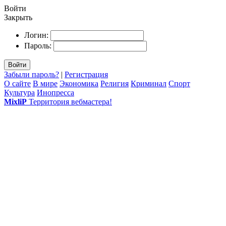
Войти
Закрыть
Логин:
Пароль:
Войти
Забыли пароль?
|
Регистрация
О сайте
В мире
Экономика
Религия
Криминал
Спорт
Культура
Инопресса
MixliP
Территория вебмастера!