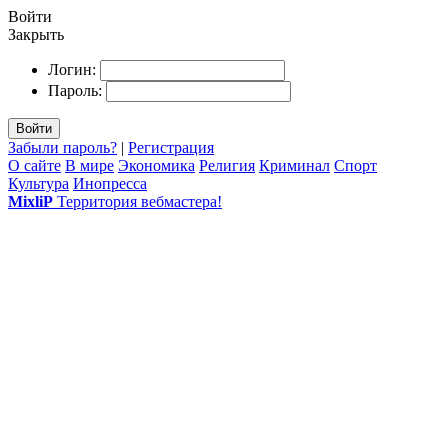
Войти
Закрыть
Логин:
Пароль:
Войти
Забыли пароль?
|
Регистрация
О сайте
В мире
Экономика
Религия
Криминал
Спорт
Культура
Инопресса
MixliP
Территория вебмастера!