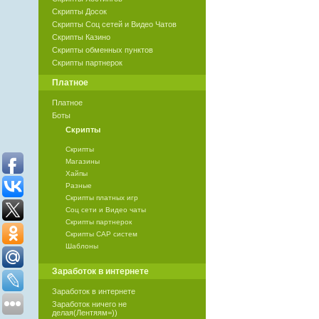
Скрипты Досок
Скрипты Соц сетей и Видео Чатов
Скрипты Казино
Скрипты обменных пунктов
Скрипты партнерок
Платное
Платное
Боты
Скрипты
Скрипты
Магазины
Хайпы
Разные
Скрипты платных игр
Соц сети и Видео чаты
Скрипты партнерок
Скрипты САР систем
Шаблоны
Заработок в интернете
Заработок в интернете
Заработок ничего не
делая(Лентяям=))