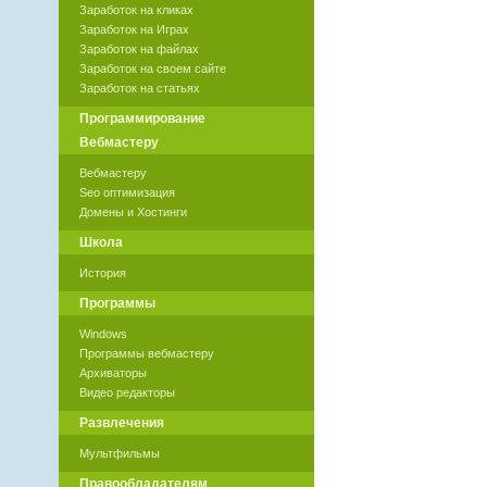
Заработок на кликах
Заработок на Играх
Заработок на файлах
Заработок на своем сайте
Заработок на статьях
Программирование
Вебмастеру
Вебмастеру
Seo оптимизация
Домены и Хостинги
Школа
История
Программы
Windows
Программы вебмастеру
Архиваторы
Видео редакторы
Развлечения
Мультфильмы
Правообладателям