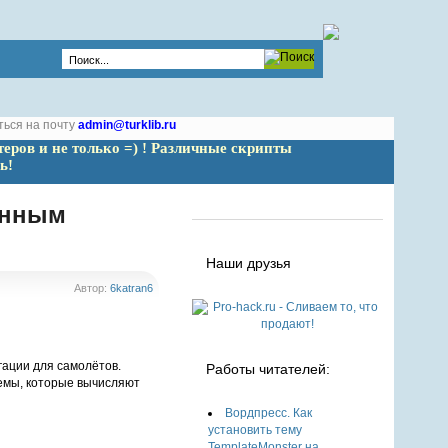
ться на почту
admin@turklib.ru
теров и не только =) ! Различные скрипты 
ь!
онным
Наши друзья
Автор:
6katran6
ации для самолётов.
Работы читателей:
емы, которые вычисляют
Вордпресс. Как
установить тему
TemplateMonster на