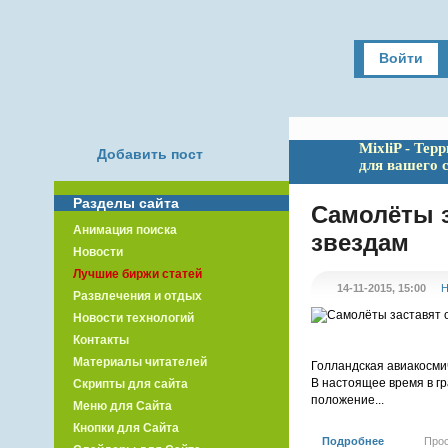
Войти
MixliP - Тер
Добавить пост
для вашего 
Разделы сайта
Самолёты 
Анимация поиска
звездам
Новости
Лучшие биржи статей
14-11-2015, 15:00
Н
Развлечения и отдых
Новости технологий
Контакты
Материалы читателей
Голландская авиакосми
В настоящее время в г
Скрипты для сайта
положение...
Меню для Сайта
Кнопки для Сайта
Подробнее
Про