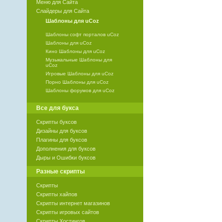
Меню для Сайта
Слайдеры для Сайта
Шаблоны для uCoz
Шаблоны софт порталов uCoz
Шаблоны для uCoz
Кино Шаблоны для uCoz
Музыкальные Шаблоны для
uCoz
Игровые Шаблоны для uCoz
Порно Шаблоны для uCoz
Шаблоны форумов для uCoz
Все для букса
Скрипты буксов
Дизайны для буксов
Плагины для буксов
Дополнения для буксов
Дыры и Ошибки буксов
Разные скрипты
Скрипты
Скрипты хайпов
Скрипты интернет магазинов
Скрипты игровых сайтов
Скрипты Хостингов