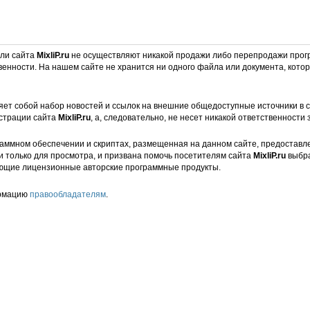
ели сайта
MixliP.ru
не осуществляют никакой продажи либо перепродажи прог
венности. На нашем сайте не хранится ни одного файла или документа, кот
ет собой набор новостей и ссылок на внешние общедоступные источники в с
страции сайта
MixliP.ru
, а, следовательно, не несет никакой ответственности 
аммном обеспечении и скриптах, размещенная на данном сайте, предоставл
и только для просмотра, и призвана помочь посетителям сайта
MixliP.ru
выбра
ющие лицензионные авторские программные продукты.
ормацию
правообладателям
.