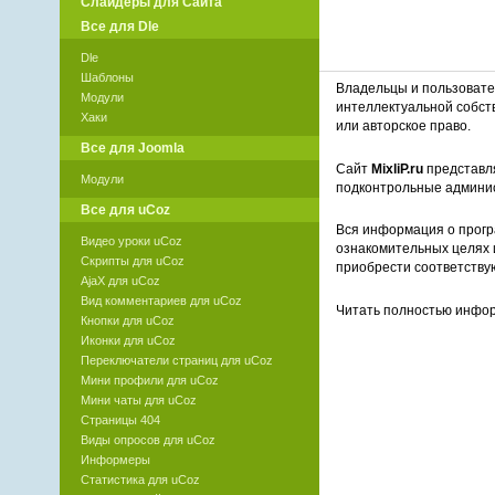
Слайдеры для Сайта
Все для Dle
Dle
Шаблоны
Владельцы и пользоват
Модули
интеллектуальной собст
Хаки
или авторское право.
Все для Joomla
Сайт
MixliP.ru
представля
Модули
подконтрольные админи
Все для uCoz
Вся информация о прогр
Видео уроки uCoz
ознакомительных целях 
Скрипты для uCoz
приобрести соответству
AjaX для uCoz
Вид комментариев для uCoz
Читать полностью инф
Кнопки для uCoz
Иконки для uCoz
Переключатели страниц для uCoz
Мини профили для uCoz
Мини чаты для uCoz
Страницы 404
Виды опросов для uCoz
Информеры
Статистика для uCoz