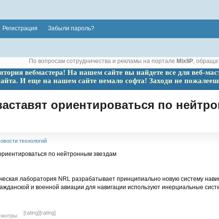
Регистрация
Забыли пароль?
По вопросам сотрудничества и рекламы на портале
MixliP
, обраща
ритория вебмастера! На нашем сайте вы найдете все для веб-мас
сайта. И еще на нашем сайте немало софта! Заходи не пожалееш
заставят ориентироваться по нейтр
овости технологий
ческая лаборатория NRL разрабатывает принципиально новую систему навиг
ражданской и военной авиации для навигации используют инерциальные сист
[rating]
[rating]
смотры: