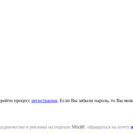
пройти процесс
регистрации
. Если Вы забыли пароль, то Вы мож
рудничества и рекламы на портале
MixliP
, обращаться на почту
a
се для веб-мастеров и не только =) ! Различные скрипты для ва