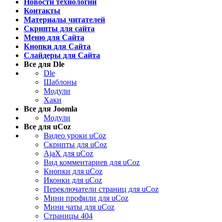
Новости технологий
Контакты
Материалы читателей
Скрипты для сайта
Меню для Сайта
Кнопки для Сайта
Слайдеры для Сайта
Все для Dle
Dle
Шаблоны
Модули
Хаки
Все для Joomla
Модули
Все для uCoz
Видео уроки uCoz
Скрипты для uCoz
AjaX для uCoz
Вид комментариев для uCoz
Кнопки для uCoz
Иконки для uCoz
Переключатели страниц для uCoz
Мини профили для uCoz
Мини чаты для uCoz
Страницы 404