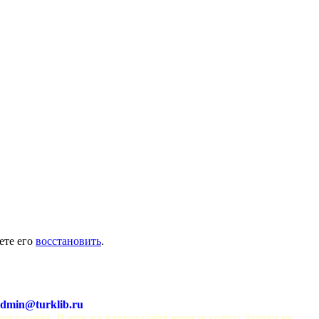
ете его
восстановить
.
dmin@turklib.ru
шего сайта. И еще на нашем сайте немало софта! Заходи не 