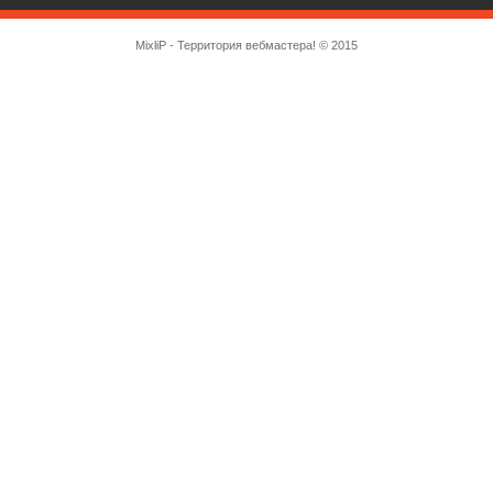
MixliP - Территория вебмастера! © 2015