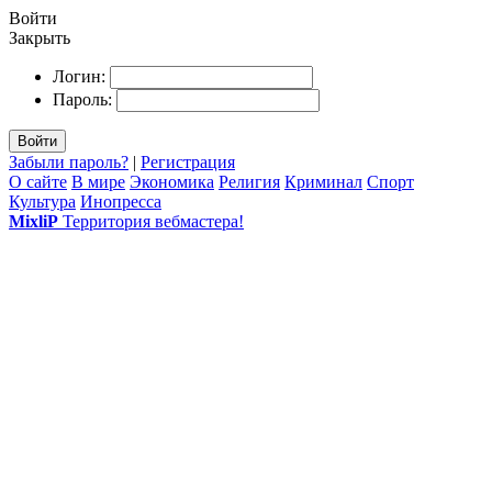
Войти
Закрыть
Логин:
Пароль:
Войти
Забыли пароль?
|
Регистрация
О сайте
В мире
Экономика
Религия
Криминал
Спорт
Культура
Инопресса
MixliP
Территория вебмастера!