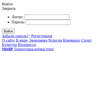
Войти
Закрыть
Логин:
Пароль:
Войти
Забыли пароль?
|
Регистрация
О сайте
В мире
Экономика
Религия
Криминал
Спорт
Культура
Инопресса
MixliP
Территория вебмастера!