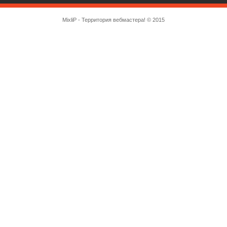
MixliP - Территория вебмастера! © 2015