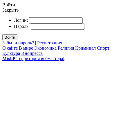
Войти
Закрыть
Логин:
Пароль:
Войти
Забыли пароль?
|
Регистрация
О сайте
В мире
Экономика
Религия
Криминал
Спорт
Культура
Инопресса
MixliP
Территория вебмастера!