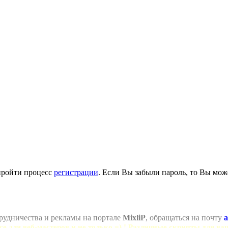
пройти процесс
регистрации
. Если Вы забыли пароль, то Вы мож
рудничества и рекламы на портале
MixliP
, обращаться на почту
a
се для веб-мастеров и не только =) ! Различные скрипты для ва