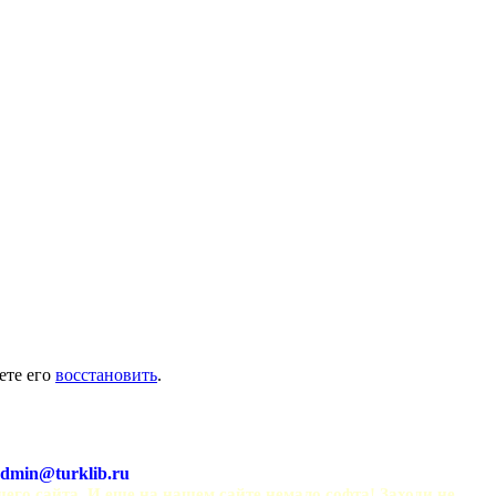
ете его
восстановить
.
dmin@turklib.ru
шего сайта. И еще на нашем сайте немало софта! Заходи не 