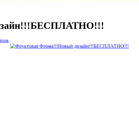
изайн!!!БЕСПЛАТНО!!!
йпов