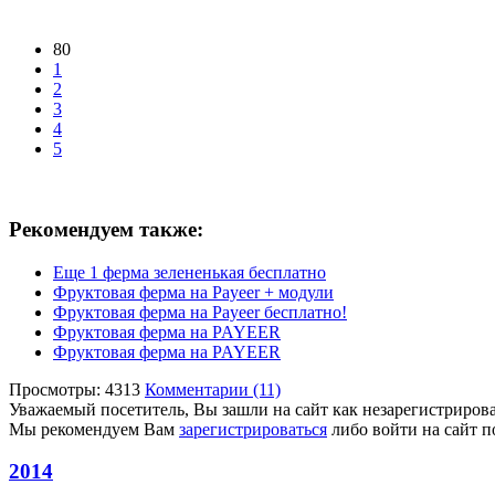
80
1
2
3
4
5
Рекомендуем также:
Еще 1 ферма зелененькая бесплатно
Фруктовая ферма на Payeer + модули
Фруктовая ферма на Payeer бесплатно!
Фруктовая ферма на PAYEER
Фруктовая ферма на PAYEER
Просмотры: 4313
Комментарии (11)
Уважаемый посетитель, Вы зашли на сайт как незарегистриров
Мы рекомендуем Вам
зарегистрироваться
либо войти на сайт п
2014