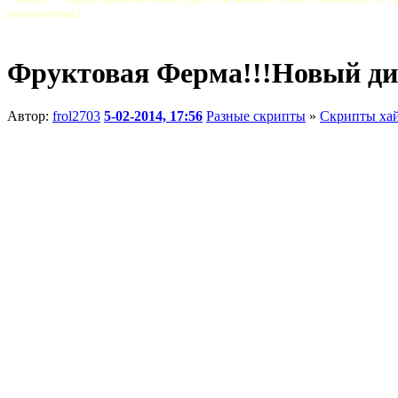
пожалеешь!
Фруктовая Ферма!!!Новый д
Автор:
frol2703
5-02-2014, 17:56
Разные скрипты
»
Скрипты ха