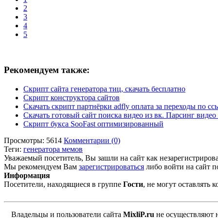
2
3
4
5
Рекомендуем также:
Скрипт сайта генератора тиц, скачать бесплатно
Скрипт конструктора сайтов
Скачать скрипт партнёрки adfly оплата за переходы по сс
Скачать готовый сайт поиска видео из вк. Парсинг видео
Скрипт букса SooFast оптимизированный
Просмотры: 5614
Комментарии (0)
Теги:
генератора мемов
Уважаемый посетитель, Вы зашли на сайт как незарегистриров
Мы рекомендуем Вам
зарегистрироваться
либо войти на сайт п
Информация
Посетители, находящиеся в группе
Гости
, не могут оставлять
Владельцы и пользователи сайта
MixliP.ru
не осуществляют 