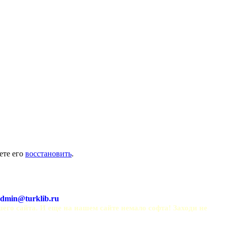
ете его
восстановить
.
dmin@turklib.ru
шего сайта. И еще на нашем сайте немало софта! Заходи не 