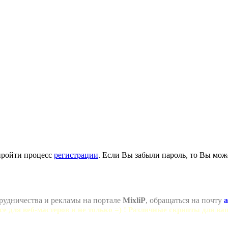
пройти процесс
регистрации
. Если Вы забыли пароль, то Вы мож
рудничества и рекламы на портале
MixliP
, обращаться на почту
a
се для веб-мастеров и не только =) ! Различные скрипты для ва