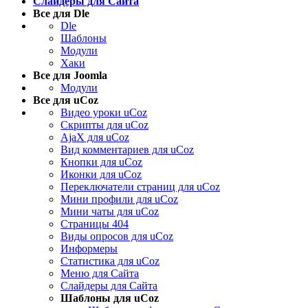
Слайдеры для Сайта
Все для Dle
Dle
Шаблоны
Модули
Хаки
Все для Joomla
Модули
Все для uCoz
Видео уроки uCoz
Скрипты для uCoz
AjaX для uCoz
Вид комментариев для uCoz
Кнопки для uCoz
Иконки для uCoz
Переключатели страниц для uCoz
Мини профили для uCoz
Мини чаты для uCoz
Страницы 404
Виды опросов для uCoz
Информеры
Статистика для uCoz
Меню для Сайта
Слайдеры для Сайта
Шаблоны для uCoz