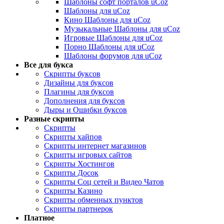
Шаблоны софт порталов uCoz
Шаблоны для uCoz
Кино Шаблоны для uCoz
Музыкальные Шаблоны для uCoz
Игровые Шаблоны для uCoz
Порно Шаблоны для uCoz
Шаблоны форумов для uCoz
Все для букса
Скрипты буксов
Дизайны для буксов
Плагины для буксов
Дополнения для буксов
Дыры и Ошибки буксов
Разные скрипты
Скрипты
Скрипты хайпов
Скрипты интернет магазинов
Скрипты игровых сайтов
Скрипты Хостингов
Скрипты Досок
Скрипты Соц сетей и Видео Чатов
Скрипты Казино
Скрипты обменных пунктов
Скрипты партнерок
Платное