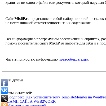
хранится ни одного файла или документа, который нарушал 
Сайт
MixliP.ru
представляет собой набор новостей и ссылок
не несет никакой ответственности за их содержание.
Вся информация о программном обеспечении и скриптах, раз
помочь посетителям сайта
MixliP.ru
выбрать для себя и в п
Читать полностью информацию
правообладателям
.
Наши друзья
Работы читателей:
Вордпресс. Как установить тему TemplateMonster на WordPres
ДАМП САЙТА WEB2WORK
Магазин авто запчастей