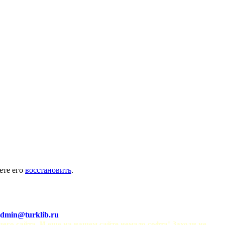
ете его
восстановить
.
dmin@turklib.ru
шего сайта. И еще на нашем сайте немало софта! Заходи не 