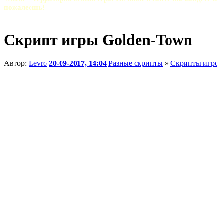
пожалеешь!
Скрипт игры Golden-Town
Автор:
Levro
20-09-2017, 14:04
Разные скрипты
»
Скрипты игро