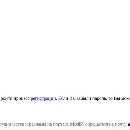
пройти процесс
регистрации
. Если Вы забыли пароль, то Вы мож
рудничества и рекламы на портале
MixliP
, обращаться на почту
a
се для веб-мастеров и не только =) ! Различные скрипты для ва