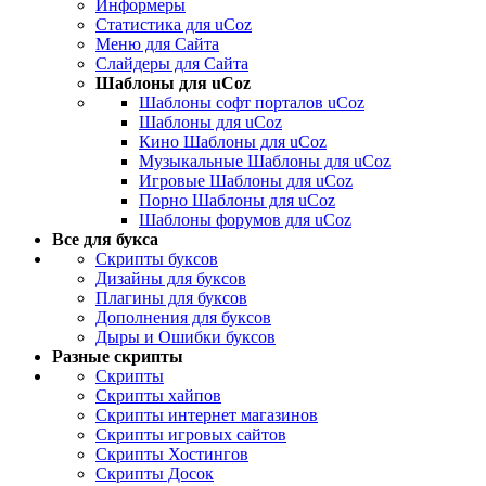
Информеры
Статистика для uCoz
Меню для Сайта
Слайдеры для Сайта
Шаблоны для uCoz
Шаблоны софт порталов uCoz
Шаблоны для uCoz
Кино Шаблоны для uCoz
Музыкальные Шаблоны для uCoz
Игровые Шаблоны для uCoz
Порно Шаблоны для uCoz
Шаблоны форумов для uCoz
Все для букса
Скрипты буксов
Дизайны для буксов
Плагины для буксов
Дополнения для буксов
Дыры и Ошибки буксов
Разные скрипты
Скрипты
Скрипты хайпов
Скрипты интернет магазинов
Скрипты игровых сайтов
Скрипты Хостингов
Скрипты Досок