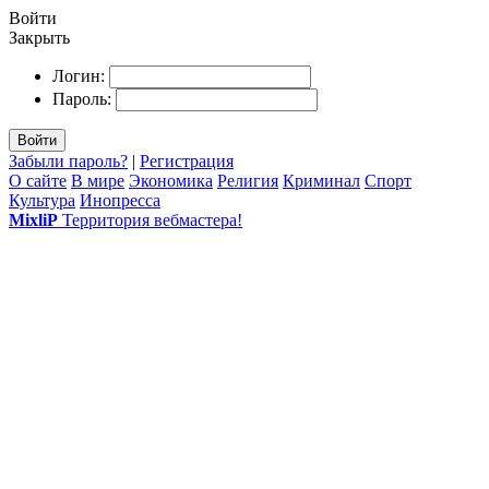
Войти
Закрыть
Логин:
Пароль:
Войти
Забыли пароль?
|
Регистрация
О сайте
В мире
Экономика
Религия
Криминал
Спорт
Культура
Инопресса
MixliP
Территория вебмастера!