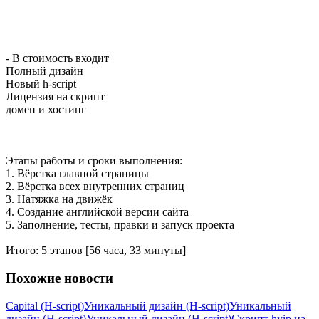
- В стоимость входит
Полный дизайн
Новый h-script
Лицензия на скрипт
домен и хостинг
Этапы работы и сроки выполнения:
1. Вёрстка главной страницы
2. Вёрстка всех внутренних страниц
3. Натяжка на движёк
4. Создание английской версии сайта
5. Заполнение, тесты, правки и запуск проекта
Итого: 5 этапов [56 часа, 33 минуты]
Похожие новости
Capital (H-script)
Уникальный дизайн (H-script)
Уникальный
дизайн (H-script)
Уникальный дизайн (H-script)
Скрипт hyip на