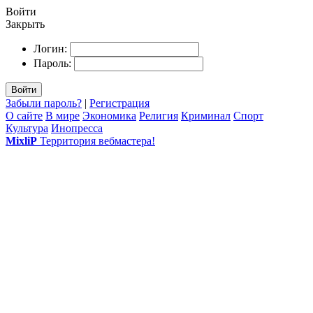
Войти
Закрыть
Логин:
Пароль:
Войти
Забыли пароль?
|
Регистрация
О сайте
В мире
Экономика
Религия
Криминал
Спорт
Культура
Инопресса
MixliP
Территория вебмастера!