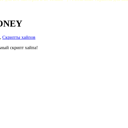
ONEY
,
Скрипты хайпов
ный скрипт хайпа!