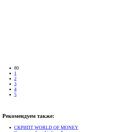
80
1
2
3
4
5
Рекомендуем также:
СКРИПТ WORLD OF MONEY