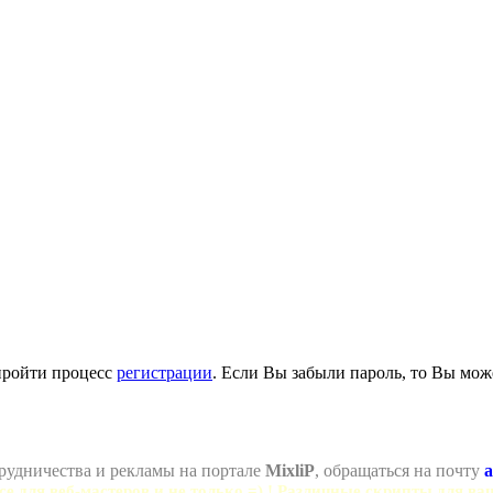
пройти процесс
регистрации
. Если Вы забыли пароль, то Вы мож
рудничества и рекламы на портале
MixliP
, обращаться на почту
a
се для веб-мастеров и не только =) ! Различные скрипты для ва