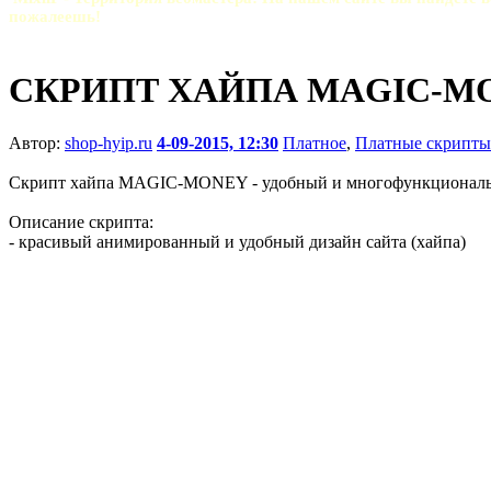
пожалеешь!
СКРИПТ ХАЙПА MAGIC-M
Автор:
shop-hyip.ru
4-09-2015, 12:30
Платное
,
Платные скрипты
Скрипт хайпа MAGIC-MONEY - удобный и многофункциональ
Описание скрипта:
- красивый анимированный и удобный дизайн сайта (хайпа)