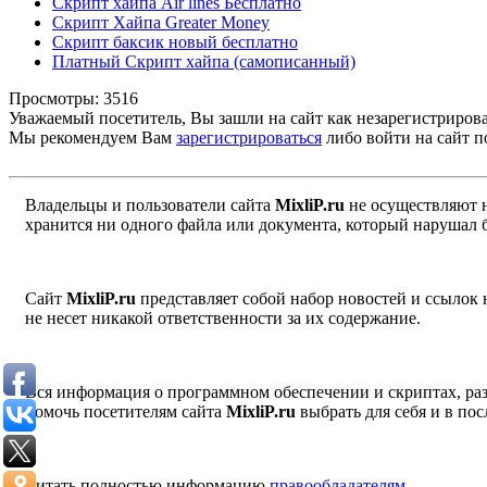
Скрипт хайпа Air lines Бесплатно
Скрипт Хайпа Greater Money
Скрипт баксик новый бесплатно
Платный Скрипт хайпа (самописанный)
Просмотры: 3516
Уважаемый посетитель, Вы зашли на сайт как незарегистриров
Мы рекомендуем Вам
зарегистрироваться
либо войти на сайт п
Владельцы и пользователи сайта
MixliP.ru
не осуществляют 
хранится ни одного файла или документа, который нарушал 
Сайт
MixliP.ru
представляет собой набор новостей и ссылок
не несет никакой ответственности за их содержание.
Вся информация о программном обеспечении и скриптах, раз
помочь посетителям сайта
MixliP.ru
выбрать для себя и в п
Читать полностью информацию
правообладателям
.