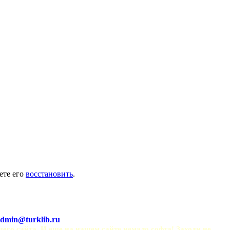
ете его
восстановить
.
dmin@turklib.ru
шего сайта. И еще на нашем сайте немало софта! Заходи не 