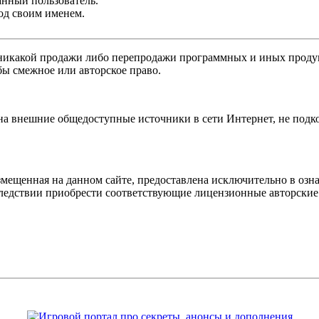
анный пользователь.
од своим именем.
никакой продажи либо перепродажи программных и иных продукт
бы смежное или авторское право.
 на внешние общедоступные источники в сети Интернет, не под
мещенная на данном сайте, предоставлена исключительно в озна
оследствии приобрести соответствующие лицензионные авторски