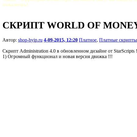
пожалеешь!
СКРИПТ WORLD OF MONE
Автор:
shop-hyip.ru
4-09-2015, 12:20
Платное
,
Платные скрипты
Скрипт Administration 4.0 в обновленном дизайне от StarScripts !
1) Огромный функционал и новая версия движка !!!