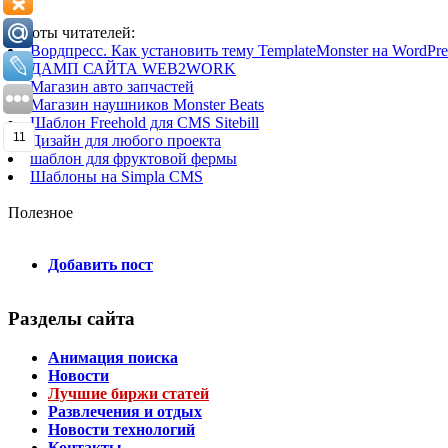
Работы читателей:
Вордпресс. Как установить тему TemplateMonster на WordPres
ДАМП САЙТА WEB2WORK
Магазин авто запчастей
Магазин наушников Monster Beats
Шаблон Freehold для CMS Sitebill
11
Дизайн для любого проекта
шаблон для фруктовой фермы
Шаблоны на Simpla CMS
Полезное
Добавить пост
Разделы сайта
Анимация поиска
Новости
Лучшие биржи статей
Развлечения и отдых
Новости технологий
Контакты