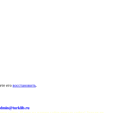
ете его
восстановить
.
dmin@turklib.ru
шего сайта. И еще на нашем сайте немало софта! Заходи не 