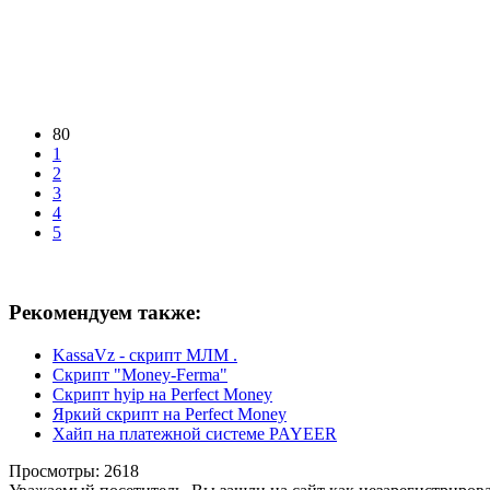
80
1
2
3
4
5
Рекомендуем также:
KassaVz - скрипт МЛМ .
Cкрипт "Money-Ferma"
Скрипт hyip на Perfect Money
Яркий скрипт на Perfect Money
Хайп на платежной системе PAYEER
Просмотры: 2618