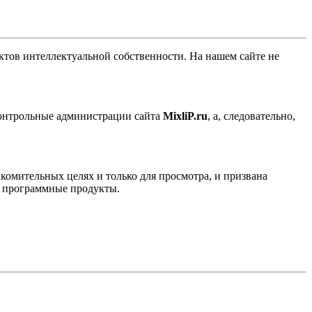
ов интеллектуальной собственности. На нашем сайте не
контрольные администрации сайта
MixliP.ru
, а, следовательно,
комительных целях и только для просмотра, и призвана
е программные продукты.