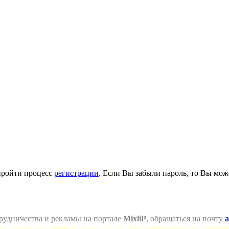
пройти процесс
регистрации
. Если Вы забыли пароль, то Вы мож
рудничества и рекламы на портале
MixliP
, обращаться на почту
a
се для веб-мастеров и не только =) ! Различные скрипты для ва