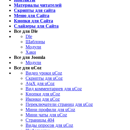
Материалы читателей
Скрипты для сайта
Меню для Сайта
Кнопки для Сайта
Слайдеры для Сайта
Все для Dle
Dle
Шаблоны
Модули
Хаки
Все для Joomla
Модули
Все для uCoz
Видео уроки uCoz
Скрипты для uCoz
AjaX для uCoz
Вид комментариев для uCoz
Кнопки для uCoz
Иконки для uCoz
Переключатели страниц для uCoz
Мини профили для uCoz
Мини чаты для uCoz
Страницы 404
Виды опросов для uCoz