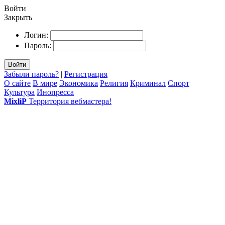
Войти
Закрыть
Логин:
Пароль:
Войти
Забыли пароль?
|
Регистрация
О сайте
В мире
Экономика
Религия
Криминал
Спорт
Культура
Инопресса
MixliP
Территория вебмастера!