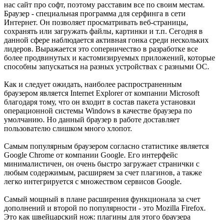
нас сайт про софт, поэтому расставим все по своим местам.
Браузер - специальная программа для серфинга в сети
Интернет. Он позволяет просматривать веб-страницы,
сохранять или загружать файлы, картинки и т.п. Сегодня в
данной сфере наблюдается активная гонка среди нескольких
лидеров. Выражается это соперничество в разработке все
более продвинутых и кастомизируемых приложений, которые
способны запускаться на разных устройствах с разными ОС.
Как и следует ожидать, наиболее распространенным
браузером является Internet Explorer от компании Microsoft
благодаря тому, что он входит в состав пакета установки
операционной системы Windows в качестве браузера по
умолчанию. Но данный браузер в работе доставляет
пользователю слишком много хлопот.
Самым популярным браузером согласно статистике является
Google Chrome от компании Google. Его интерфейс
минималистичен, он очень быстро загружает странички с
любым содержимым, расширяем за счет плагинов, а также
легко интегрируется с множеством сервисов Google.
Самый мощный в плане расширения функционала за счет
дополнений и второй по популярности - это Mozilla Firefox.
Это как швейцарский нож: плагины для этого браузера