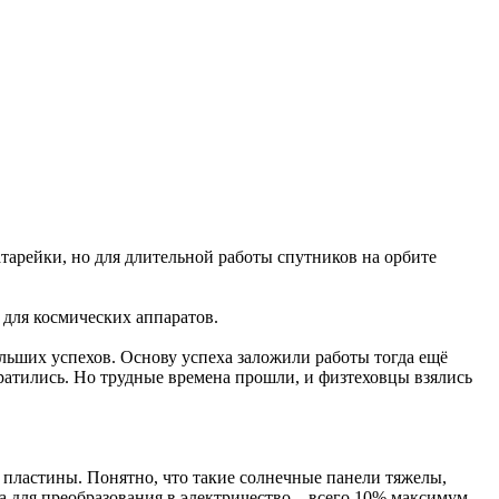
атарейки, но для длительной работы спутников на орбите
 для космических аппаратов.
льших успехов. Основу успеха заложили работы тогда ещё
ратились. Но трудные времена прошли, и физтеховцы взялись
пластины. Понятно, что такие солнечные панели тяжелы,
 для преобразования в электричество – всего 10% максимум.