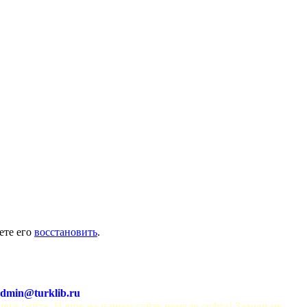
ете его
восстановить
.
dmin@turklib.ru
шего сайта. И еще на нашем сайте немало софта! Заходи не 