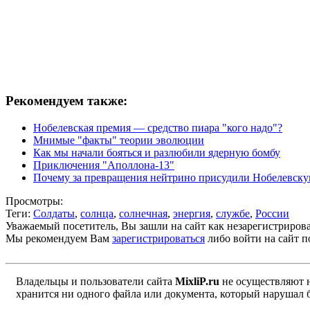
Рекомендуем также:
Нобелевская премия — средство пиара "кого надо"?
Мнимые "факты" теории эволюции
Как мы начали бояться и разлюбили ядерную бомбу
Приключения "Аполлона-13"
Почему за превращения нейтрино присудили Нобелевск
Просмотры:
Теги:
Солдаты
,
солнца
,
солнечная
,
энергия
,
службе
,
России
Уважаемый посетитель, Вы зашли на сайт как незарегистриров
Мы рекомендуем Вам
зарегистрироваться
либо войти на сайт п
Владельцы и пользователи сайта
MixliP.ru
не осуществляют 
хранится ни одного файла или документа, который нарушал 