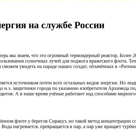
ергия на службе России
перь мы знаем, что это огромный термоядерный реактор. Более 2
ользования солнечных лучей для поджога вражеского флота. Те
 сможем увидеть на параде наших солдат, облачённых в «Ратник
является источником почти всех остальных видов энергии. Но лю
 до н.э. защитники города по указанию изобретателя Архимеда п
итов. А в наше время учёные работают над способами мирного 
жённом флоте у берегов Сиракуз, но такой метод концентрации
Вода нагревается, превращается в пар, а пар уже вращает турбин