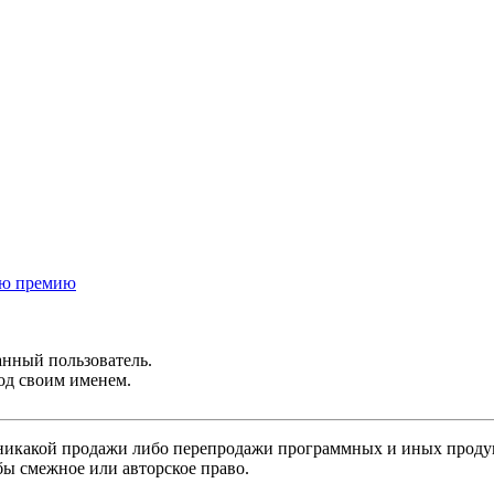
ую премию
анный пользователь.
од своим именем.
никакой продажи либо перепродажи программных и иных продукт
бы смежное или авторское право.