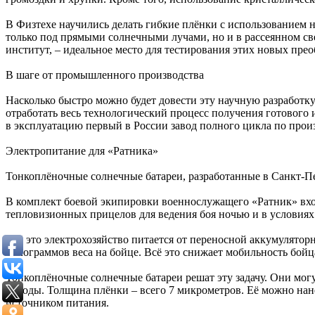
В Физтехе научились делать гибкие плёнки с использованием 
только под прямыми солнечными лучами, но и в рассеянном све
институт, – идеальное место для тестирования этих новых пре
В шаге от промышленного производства
Насколько быстро можно будет довести эту научную разработк
отработать весь технологический процесс получения готового 
в эксплуатацию первый в России завод полного цикла по произ
Электропитание для «Ратника»
Тонкоплёночные солнечные батареи, разработанные в Санкт-Пе
В комплект боевой экипировки военнослужащего «Ратник» вход
тепловизионных прицелов для ведения боя ночью и в условиях
Всё это электрохозяйство питается от переносной аккумуляторн
килограммов веса на бойце. Всё это снижает мобильность бойц
Тонкоплёночные солнечные батареи решат эту задачу. Они могу
погоды. Толщина плёнки – всего 7 микрометров. Её можно нане
источником питания.