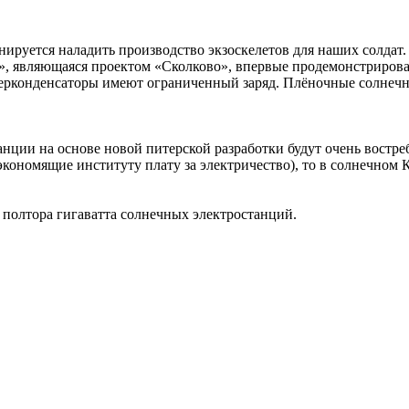
анируется наладить производство экзоскелетов для наших солдат
, являющаяся проектом «Сколково», впервые продемонстрировал
перконденсаторы имеют ограниченный заряд. Плёночные солнечны
анции на основе новой питерской разработки будут очень востр
кономящие институту плату за электричество), то в солнечном К
й полтора гигаватта солнечных электростанций.