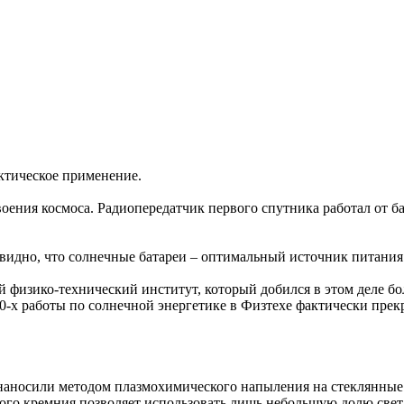
актическое применение.
воения космоса. Радиопередатчик первого спутника работал от б
видно, что солнечные батареи – оптимальный источник питания
 физико-технический институт, который добился в этом деле бо
0-х работы по солнечной энергетике в Физтехе фактически прек
наносили методом плазмохимического напыления на стеклянные 
ого кремния позволяет использовать лишь небольшую долю света