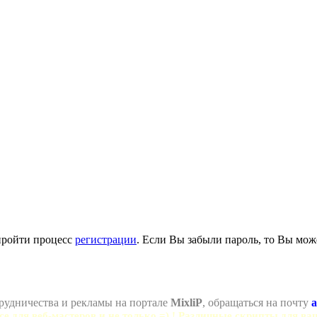
пройти процесс
регистрации
. Если Вы забыли пароль, то Вы мож
рудничества и рекламы на портале
MixliP
, обращаться на почту
a
се для веб-мастеров и не только =) ! Различные скрипты для ва