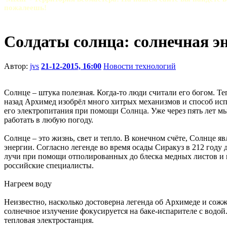
пожалеешь!
Солдаты солнца: солнечная эн
Автор:
jvs
21-12-2015, 16:00
Новости технологий
Солнце – штука полезная. Когда-то люди считали его богом. Те
назад Архимед изобрёл много хитрых механизмов и способ исп
его электропитания при помощи Солнца. Уже через пять лет мы
работать в любую погоду.
Солнце – это жизнь, свет и тепло. В конечном счёте, Солнце 
энергии. Согласно легенде во время осады Сиракуз в 212 году
лучи при помощи отполированных до блеска медных листов и щ
российские специалисты.
Нагреем воду
Неизвестно, насколько достоверна легенда об Архимеде и сож
солнечное излучение фокусируется на баке-испарителе с водой. 
тепловая электростанция.