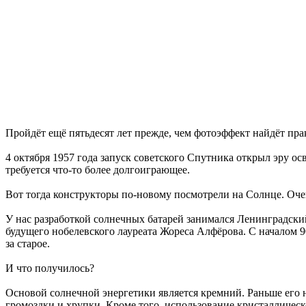
Пройдёт ещё пятьдесят лет прежде, чем фотоэффект найдёт пр
4 октября 1957 года запуск советского Спутника открыл эру ос
требуется что-то более долгоиграющее.
Вот тогда конструкторы по-новому посмотрели на Солнце. Оче
У нас разработкой солнечных батарей занимался Ленинградский
будущего нобелевского лауреата Жореса Алфёрова. С началом 9
за старое.
И что получилось?
Основой солнечной энергетики является кремний. Раньше его 
громоздки и хрупки. Кроме того, использование кристаллическ