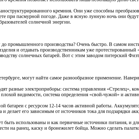
наноструктурированного кремния. Они уже способны преобразовы
те при пасмурной погоде. Даже в ясную лунную ночь они будут 
образователей солнечной энергии.
у до промышленного производства? Очень быстро. В самом инст
изделия и отдавать производственникам уже протестированный «
водству солнечных батарей. Вот с этим заводом питерский Физт
тербурге, могут найти самое разнообразное применение. Навер
ят разные электроприборы: система управления «Стрелец», ком
 плохой видимости, система определения «свой-чужой» и актив
ой батареи с ресурсом 12-14 часов активной работы. Аккумулято
а и делает его зависимым от источников тока для подзарядки ак
т быть использованы и как первичные источники питания, и для
сти на ранец, каску и бронежилет бойца. Можно сделать палатк