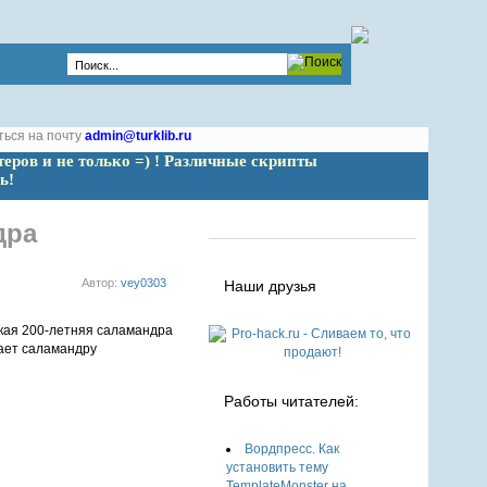
ться на почту
admin@turklib.ru
теров и не только =) ! Различные скрипты 
ь!
дра
Автор:
vey0303
Наши друзья
лает саламандру
Работы читателей:
Вордпресс. Как
установить тему
TemplateMonster на