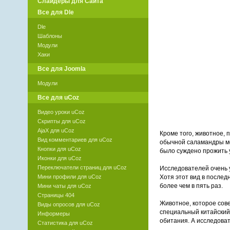
Слайдеры для Сайта
Все для Dle
Dle
Шаблоны
Модули
Хаки
Все для Joomla
Модули
Все для uCoz
Видео уроки uCoz
Скрипты для uCoz
AjaX для uCoz
Кроме того, животное,
Вид комментариев для uCoz
обычной саламандры мож
Кнопки для uCoz
было суждено прожить 
Иконки для uCoz
Переключатели страниц для uCoz
Исследователей очень у
Хотя этот вид в после
Мини профили для uCoz
более чем в пять раз.
Мини чаты для uCoz
Страницы 404
Животное, которое сов
Виды опросов для uCoz
специальный китайский
Информеры
обитания. А исследова
Статистика для uCoz