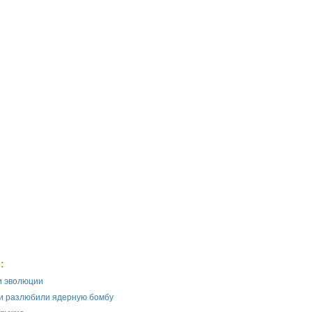
:
и эволюции
 и разлюбили ядерную бомбу