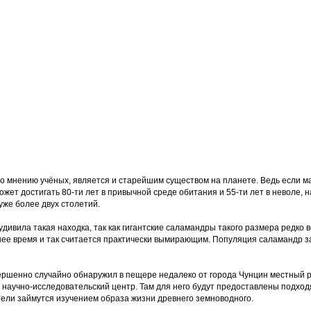
 по мнению учёных, является и старейшим существом на планете. Ведь если 
ет достигать 80-ти лет в привычной среде обитания и 55-ти лет в неволе, 
уже более двух столетий.
дивила такая находка, так как гигантские саламандры такого размера редко 
днее время и так считается практически вымирающим. Популяция саламандр з
ершенно случайно обнаружил в пещере недалеко от города Чунцин местный р
 научно-исследовательский центр. Там для него будут предоставлены подхо
тели займутся изучением образа жизни древнего земноводного.