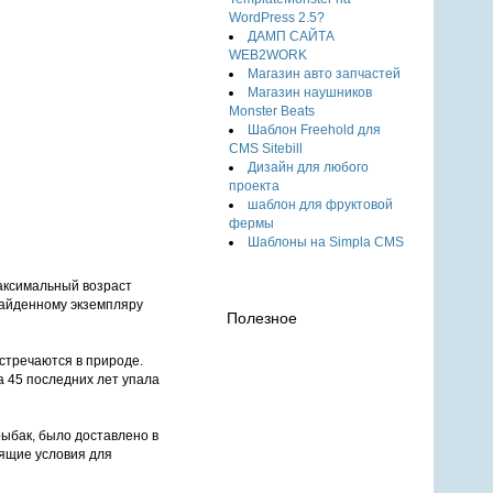
WordPress 2.5?
ДАМП САЙТА
WEB2WORK
Магазин авто запчастей
Магазин наушников
Monster Beats
Шаблон Freehold для
CMS Sitebill
Дизайн для любого
проекта
шаблон для фруктовой
фермы
Шаблоны на Simpla CMS
максимальный возраст
найденному экземпляру
Полезное
встречаются в природе.
а 45 последних лет упала
ыбак, было доставлено в
дящие условия для