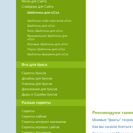
Меню для Сайта
Слайдеры для Сайта
Шаблоны для uCoz
Шаблоны софт порталов uCoz
Шаблоны для uCoz
Кино Шаблоны для uCoz
Музыкальные Шаблоны для
uCoz
Игровые Шаблоны для uCoz
Порно Шаблоны для uCoz
Шаблоны форумов для uCoz
Все для букса
Скрипты буксов
Дизайны для буксов
Плагины для буксов
Дополнения для буксов
Дыры и Ошибки буксов
Разные скрипты
Скрипты
Рекомендуем также
Скрипты хайпов
Мнимые "факты" теори
Скрипты интернет магазинов
Как мы начали бояться
Скрипты игровых сайтов
Скрипты Хостингов