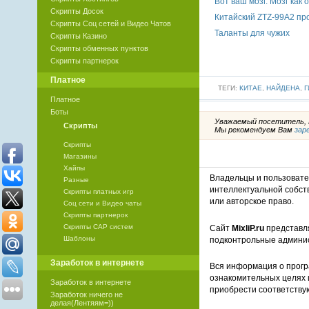
Вот ваш мозг. Мозг как 
Скрипты Досок
Китайский ZTZ-99A2 пр
Скрипты Соц сетей и Видео Чатов
Таланты для чужих
Скрипты Казино
Скрипты обменных пунктов
Скрипты партнерок
Платное
ТЕГИ:
КИТАЕ
,
НАЙДЕНА
,
Г
Платное
Боты
Уважаемый посетитель, В
Скрипты
Мы рекомендуем Вам
зар
Скрипты
Магазины
Хайпы
Владельцы и пользоват
Разные
интеллектуальной собст
Скрипты платных игр
или авторское право.
Соц сети и Видео чаты
Скрипты партнерок
Скрипты САР систем
Сайт
MixliP.ru
представля
Шаблоны
подконтрольные админи
Заработок в интернете
Вся информация о прогр
ознакомительных целях 
Заработок в интернете
приобрести соответству
Заработок ничего не
делая(Лентяям=))