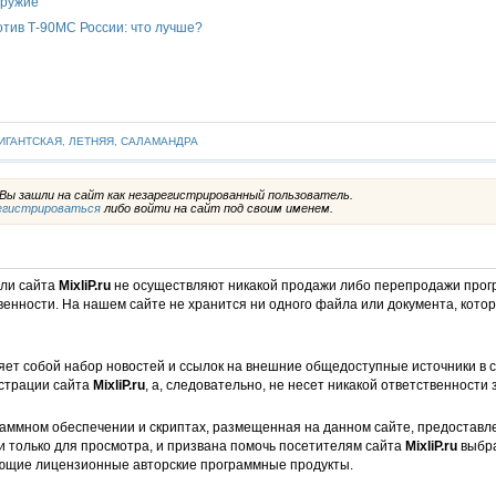
оружие
отив Т-90МС России: что лучше?
ИГАНТСКАЯ
,
ЛЕТНЯЯ
,
САЛАМАНДРА
ы зашли на сайт как незарегистрированный пользователь.
егистрироваться
либо войти на сайт под своим именем.
ели сайта
MixliP.ru
не осуществляют никакой продажи либо перепродажи прог
венности. На нашем сайте не хранится ни одного файла или документа, кот
ет собой набор новостей и ссылок на внешние общедоступные источники в с
страции сайта
MixliP.ru
, а, следовательно, не несет никакой ответственности 
аммном обеспечении и скриптах, размещенная на данном сайте, предоставл
и только для просмотра, и призвана помочь посетителям сайта
MixliP.ru
выбра
ющие лицензионные авторские программные продукты.