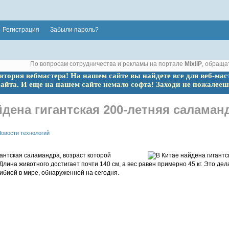
Регистрация
Забыли пароль?
По вопросам сотрудничества и рекламы на портале
MixliP
, обраща
ритория вебмастера! На нашем сайте вы найдете все для веб-мас
сайта. И еще на нашем сайте немало софта! Заходи не пожалееш
йдена гигантская 200-летняя саламан
овости технологий
антская саламандра, возраст которой
 Длина животного достигает почти 140 см, а вес равен примерно 45 кг. Это де
бией в мире, обнаруженной на сегодня.