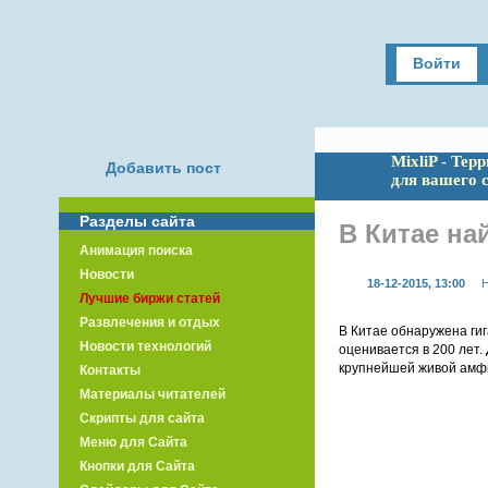
Войти
MixliP - Тер
Добавить пост
для вашего 
Разделы сайта
В Китае на
Анимация поиска
Новости
18-12-2015, 13:00
Н
Лучшие биржи статей
Развлечения и отдых
В Китае обнаружена гиг
Новости технологий
оценивается в 200 лет.
крупнейшей живой амфи
Контакты
Материалы читателей
Скрипты для сайта
Меню для Сайта
Кнопки для Сайта