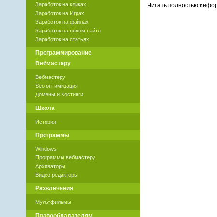
Заработок на кликах
Читать полностью инф
Заработок на Играх
Заработок на файлах
Заработок на своем сайте
Заработок на статьях
Программирование
Вебмастеру
Вебмастеру
Seo оптимизация
Домены и Хостинги
Школа
История
Программы
Windows
Программы вебмастеру
Архиваторы
Видео редакторы
Развлечения
Мультфильмы
Правообладателям