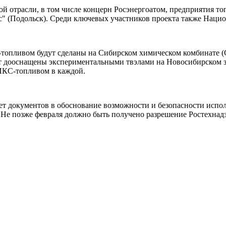
ой отрасли, в том числе концерн Росэнергоатом, предприятия 
с" (Подольск). Среди ключевых участников проекта также Нацио
пливом будут сделаны на Сибирском химическом комбинате (С
ут дооснащены экспериментальными твэлами на Новосибирском з
ИКС-топливом в каждой.
 документов в обоснование возможности и безопасности исполь
 Не позже февраля должно быть получено разрешение Ростехнадз