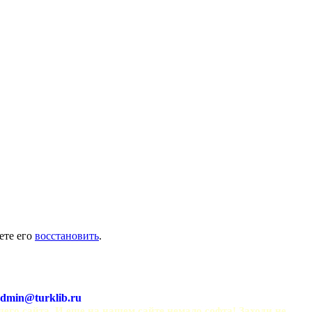
ете его
восстановить
.
dmin@turklib.ru
шего сайта. И еще на нашем сайте немало софта! Заходи не 