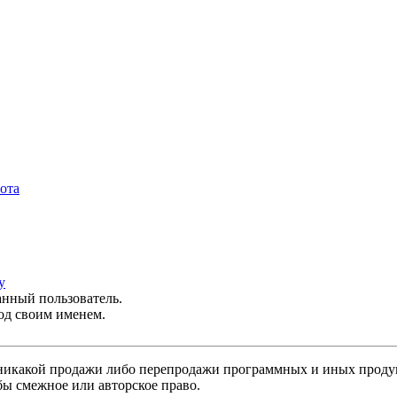
ота
у
анный пользователь.
од своим именем.
никакой продажи либо перепродажи программных и иных продукт
бы смежное или авторское право.