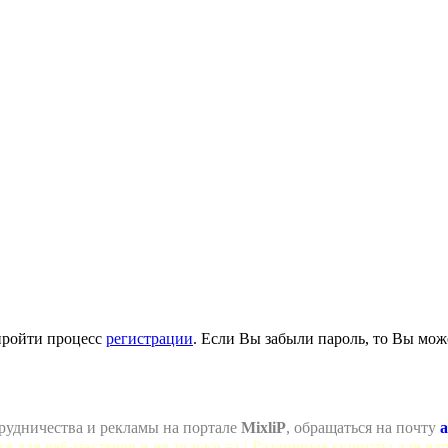
пройти процесс
регистрации
. Если Вы забыли пароль, то Вы мож
рудничества и рекламы на портале
MixliP
, обращаться на почту
a
се для веб-мастеров и не только =) ! Различные скрипты для ва