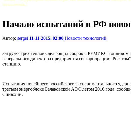
пожалеешь!
Начало испытаний в РФ нового
Автор:
sergei
11-11-2015, 02:00
Новости технологий
Загрузка трех тепловыделяющих сборок с РЕМИКС-топливом пл
генерального директора предприятия госкорпорации "Росатом"
станцию.
Испытания новейшего российского экспериментального ядерно
третьем энергоблоке Балаковской АЭС летом 2016 года, сообщ
Синюхин.