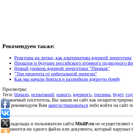
Рекомендуем также:
Реакторы на литии, как альтернатива ядерной энергетике
Прошлое и будущее российского атомного подводного фл
Новый уровень ядерной энергетики "Прорыв"
"Три процента от орбитальной энергии"
Как мы начали бояться и разлюбили ядерную бомбу
Просмотры:
Теги:
Начало
,
испытаний
,
нового
,
ядерного
,
топлива
,
будет
,
год
Уважаемый посетитель, Вы зашли на сайт как незарегистриров
Мы рекомендуем Вам
зарегистрироваться
либо войти на сайт п
Владельцы и пользователи сайта
MixliP.ru
не осуществляют 
хранится ни одного файла или документа, который нарушал 