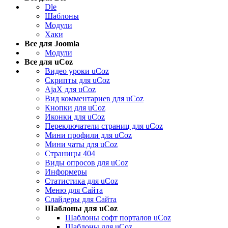
Dle
Шаблоны
Модули
Хаки
Все для Joomla
Модули
Все для uCoz
Видео уроки uCoz
Скрипты для uCoz
AjaX для uCoz
Вид комментариев для uCoz
Кнопки для uCoz
Иконки для uCoz
Переключатели страниц для uCoz
Мини профили для uCoz
Мини чаты для uCoz
Страницы 404
Виды опросов для uCoz
Информеры
Статистика для uCoz
Меню для Сайта
Слайдеры для Сайта
Шаблоны для uCoz
Шаблоны софт порталов uCoz
Шаблоны для uCoz