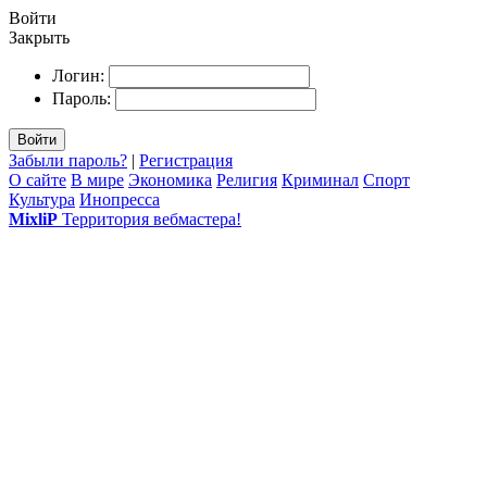
Войти
Закрыть
Логин:
Пароль:
Войти
Забыли пароль?
|
Регистрация
О сайте
В мире
Экономика
Религия
Криминал
Спорт
Культура
Инопресса
MixliP
Территория вебмастера!