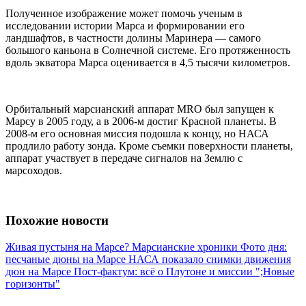
Полученное изображение может помочь ученым в
исследовании истории Марса и формировании его
ландшафтов, в частности долины Маринера — самого
большого каньона в Солнечной системе. Его протяженность
вдоль экватора Марса оценивается в 4,5 тысячи километров.
Орбитальный марсианский аппарат MRO был запущен к
Марсу в 2005 году, а в 2006-м достиг Красной планеты. В
2008-м его основная миссия подошла к концу, но НАСА
продлило работу зонда. Кроме съемки поверхности планеты,
аппарат участвует в передаче сигналов на Землю с
марсоходов.
Похожие новости
Живая пустыня на Марсе?
Марсианские хроники
Фото дня:
песчаные дюны на Марсе
НАСА показало снимки движения
дюн на Марсе
Пост-фактум: всё о Плутоне и миссии ";Новые
горизонты"