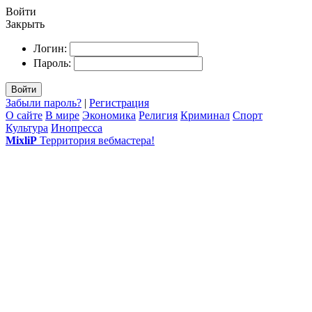
Войти
Закрыть
Логин:
Пароль:
Войти
Забыли пароль?
|
Регистрация
О сайте
В мире
Экономика
Религия
Криминал
Спорт
Культура
Инопресса
MixliP
Территория вебмастера!