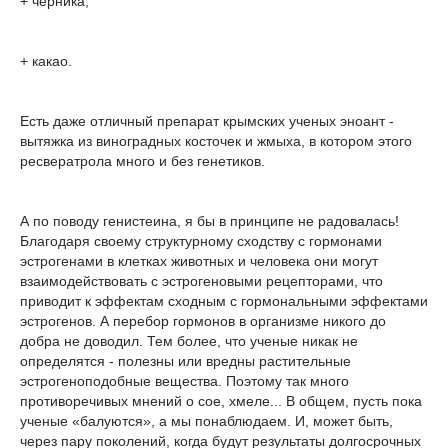
+ черника;
+ какао.
Есть даже отличный препарат крымских ученых эноант -
вытяжка из виноградных косточек и жмыха, в котором этого
ресвератрола много и без генетиков.
А по поводу генистеина, я бы в принципе не радовалась!
Благодаря своему структурному сходству с гормонами
эстрогенами в клетках животных и человека они могут
взаимодействовать с эстрогеновыми рецепторами, что
приводит к эффектам сходным с гормональными эффектами
эстрогенов. А перебор гормонов в организме никого до
добра не доводил. Тем более, что ученые никак не
определятся - полезны или вредны растительные
эстрогеноподобные вещества. Поэтому так много
противоречивых мнений о сое, хмеле... В общем, пусть пока
ученые «балуются», а мы понаблюдаем. И, может быть,
через пару поколений, когда будут результаты долгосрочных