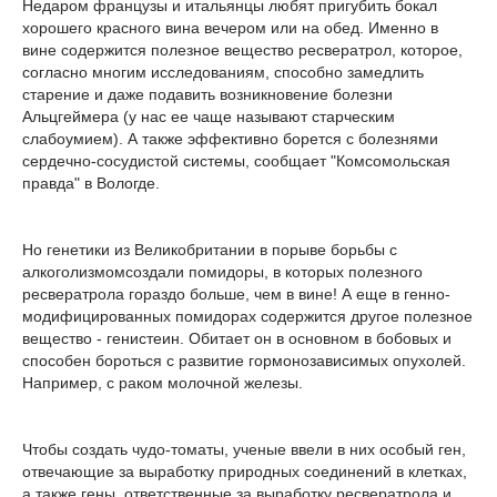
Недаром французы и итальянцы любят пригубить бокал
хорошего красного вина вечером или на обед. Именно в
вине содержится полезное вещество ресвератрол, которое,
согласно многим исследованиям, способно замедлить
старение и даже подавить возникновение болезни
Альцгеймера (у нас ее чаще называют старческим
слабоумием). А также эффективно борется с болезнями
сердечно-сосудистой системы, сообщает "Комсомольская
правда" в Вологде.
Но генетики из Великобритании в порыве борьбы с
алкоголизмомсоздали помидоры, в которых полезного
ресвератрола гораздо больше, чем в вине! А еще в генно-
модифицированных помидорах содержится другое полезное
вещество - генистеин. Обитает он в основном в бобовых и
способен бороться с развитие гормонозависимых опухолей.
Например, с раком молочной железы.
Чтобы создать чудо-томаты, ученые ввели в них особый ген,
отвечающие за выработку природных соединений в клетках,
а также гены, ответственные за выработку ресвератрола и