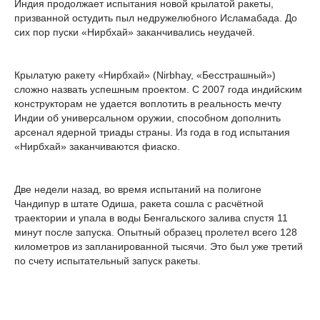
Индия продолжает испытания новой крылатой ракеты,
призванной остудить пыл недружелюбного Исламабада. До
сих пор пуски «Нирбхай» заканчивались неудачей.
Крылатую ракету «Нирбхай» (Nirbhay, «Бесстрашный»)
сложно назвать успешным проектом. С 2007 года индийским
конcтрукторам не удается воплотить в реальность мечту
Индии об универсальном оружии, способном дополнить
арсенал ядерной триады страны. Из года в год испытания
«Нирбхай» заканчиваются фиаско.
Две недели назад, во время испытаний на полигоне
Чандипур в штате Одиша, ракета сошла с расчётной
траектории и упала в воды Бенгальского залива спустя 11
минут после запуска. Опытный образец пролетел всего 128
километров из запланированной тысячи. Это был уже третий
по счету испытательный запуск ракеты.