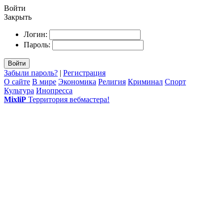
Войти
Закрыть
Логин:
Пароль:
Войти
Забыли пароль?
|
Регистрация
О сайте
В мире
Экономика
Религия
Криминал
Спорт
Культура
Инопресса
MixliP
Территория вебмастера!