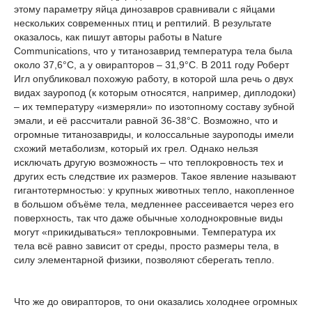
этому параметру яйца динозавров сравнивали с яйцами
нескольких современных птиц и рептилий. В результате
оказалось, как пишут авторы работы в Nature
Communications, что у титанозаврид температура тела была
около 37,6°С, а у овирапторов – 31,9°С. В 2011 году Роберт
Игл опубликовал похожую работу, в которой шла речь о двух
видах зауропод (к которым относятся, например, диплодоки)
– их температуру «измеряли» по изотопному составу зубной
эмали, и её рассчитали равной 36-38°С. Возможно, что и
огромные титанозавриды, и колоссальные зауроподы имели
схожий метаболизм, который их грел. Однако нельзя
исключать другую возможность – что теплокровность тех и
других есть следствие их размеров. Такое явление называют
гигантотермностью: у крупных животных тепло, накопленное
в большом объёме тела, медленнее рассеивается через его
поверхность, так что даже обычные холоднокровные виды
могут «прикидываться» теплокровными. Температура их
тела всё равно зависит от среды, просто размеры тела, в
силу элементарной физики, позволяют сберегать тепло.
Что же до овирапторов, то они оказались холоднее огромных