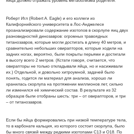
яйца должно отражать уровень метаболизма родителя.
Роберт Игл (Robert A. Eagle) и его коллеги из
Калифорнийского университета в Лос-Анджелесе
проанализировали содержание изотопов в скорлупе яиц двух
разновидностей динозавров: огромных травоядных
титанозавров, которые могли достигать в длину 40 метров, и
сравнительно небольших овирапторов, которые ходили на
задних ногах, вероятно, были покрыты перьями и достигали
в высоту всего 2 метров. (Кстати говоря, считается, что
овирапторы не только откладывали яйца, но и насиживали
их.) Отдельной, и довольно хитроумной, задачей было
понять, годится ли материал для анализа, хорошо ли
хранилась скорлупа на протяжении миллионов лет, сильно
ли изменился её химический состав. В результате из 32
образцов были отобраны шесть: три – от овирапторов, и три
– от титанозавров.
Если бы яйца формировались при низкой температуре тела,
то в карбонате кальция, из которого состоит скорлупа, было
бы много связей между редкими изотопами С13 и О18. По