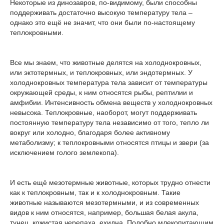
Некоторые из динозавров, по-видимому, были способны
поддерживать достаточно высокую температуру тела –
однако это ещё не значит, что они были по-настоящему
теплокровными.
Все мы знаем, что животные делятся на холоднокровных,
или эктотермных, и теплокровных, или эндотермных. У
холоднокровных температура тела зависит от температуры
окружающей среды, к ним относятся рыбы, рептилии и
амфибии. Интенсивность обмена веществ у холоднокровных
невысока. Теплокровные, наоборот, могут поддерживать
постоянную температуру тела независимо от того, тепло ли
вокруг или холодно, благодаря более активному
метаболизму; к теплокровными относятся птицы и звери (за
исключением голого землекопа).
И есть ещё мезотермные животные, которых трудно отнести
как к теплокровным, так и к холоднокровным. Такие
животные называются мезотермными, и из современных
видов к ним относятся, например, большая белая акула,
тунец, кожистая черепаха, ехидна. Подобно млекопитающим