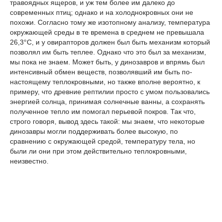
травоядных ящеров, и уж тем более им далеко до
современных птиц; однако и на холоднокровных они не
похожи. Согласно тому же изотопному анализу, температура
окружающей среды в те времена в среднем не превышала
26,3°С, и у овирапторов должен был быть механизм который
позволял им быть теплее. Однако что это был за механизм,
мы пока не знаем. Может быть, у динозавров и впрямь был
интенсивный обмен веществ, позволявший им быть по-
настоящему теплокровными, но также вполне вероятно, к
примеру, что древние рептилии просто с умом пользовались
энергией солнца, принимая солнечные ванны, а сохранять
полученное тепло им помогал перьевой покров. Так что,
строго говоря, вывод здесь такой: мы знаем, что некоторые
динозавры могли поддерживать более высокую, по
сравнению с окружающей средой, температуру тела, но
были ли они при этом действительно теплокровными,
неизвестно.