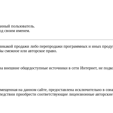
анный пользователь.
од своим именем.
никакой продажи либо перепродажи программных и иных продукт
бы смежное или авторское право.
 на внешние общедоступные источники в сети Интернет, не под
мещенная на данном сайте, предоставлена исключительно в озна
оследствии приобрести соответствующие лицензионные авторски