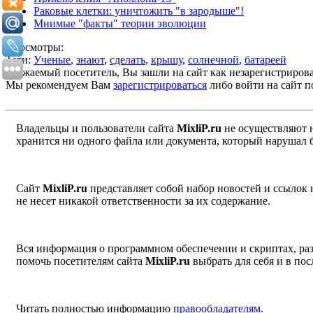
Раковые клетки: уничтожить "в зародыше"!
Мнимые "факты" теории эволюции
Просмотры:
Теги:
Ученые
,
знают
,
сделать
,
крышу
,
солнечной
,
батареей
Уважаемый посетитель, Вы зашли на сайт как незарегистриров
Мы рекомендуем Вам
зарегистрироваться
либо войти на сайт п
Владельцы и пользователи сайта
MixliP.ru
не осуществляют 
хранится ни одного файла или документа, который нарушал 
Сайт
MixliP.ru
представляет собой набор новостей и ссылок
не несет никакой ответственности за их содержание.
Вся информация о программном обеспечении и скриптах, раз
помочь посетителям сайта
MixliP.ru
выбрать для себя и в п
Читать полностью информацию
правообладателям
.