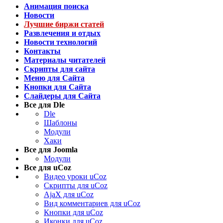
Анимация поиска
Новости
Лучшие биржи статей
Развлечения и отдых
Новости технологий
Контакты
Материалы читателей
Скрипты для сайта
Меню для Сайта
Кнопки для Сайта
Слайдеры для Сайта
Все для Dle
Dle
Шаблоны
Модули
Хаки
Все для Joomla
Модули
Все для uCoz
Видео уроки uCoz
Скрипты для uCoz
AjaX для uCoz
Вид комментариев для uCoz
Кнопки для uCoz
Иконки для uCoz