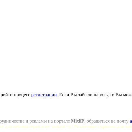
пройти процесс
регистрации
. Если Вы забыли пароль, то Вы мож
рудничества и рекламы на портале
MixliP
, обращаться на почту
a
се для веб-мастеров и не только =) ! Различные скрипты для ва