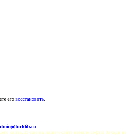
ете его
восстановить
.
dmin@turklib.ru
шего сайта. И еще на нашем сайте немало софта! Заходи не 