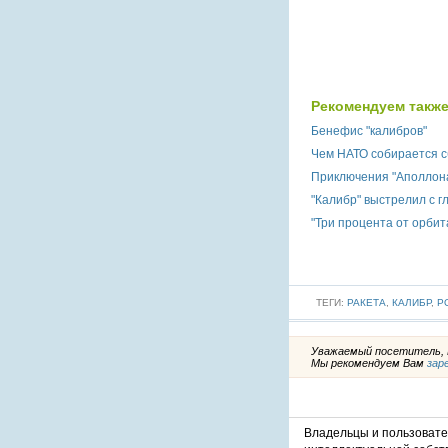
Рекомендуем также
Бенефис "калибров"
Чем НАТО собирается с
Приключения "Аполлон
"Калибр" выстрелил с г
"Три процента от орбит
ТЕГИ:
РАКЕТА
,
КАЛИБР
,
Р
Уважаемый посетитель, В
Мы рекомендуем Вам
зар
Владельцы и пользоват