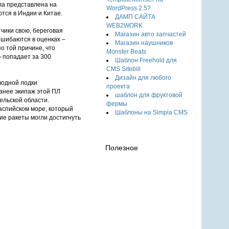
ыла представлена на
WordPress 2.5?
тся в Индии и Китае.
ДАМП САЙТА
WEB2WORK
чики свою, береговая
Магазин авто запчастей
ошибаются в оценках –
Магазин наушников
о той причине, что
Monster Beats
 попадает за 300
Шаблон Freehold для
CMS Sitebill
Дизайн для любого
водной лодки
проекта
ранее экипаж этой ПЛ
шаблон для фруктовой
ельской области.
фермы
аспийском море, который
Шаблоны на Simpla CMS
ие ракеты могли достигнуть
Полезное