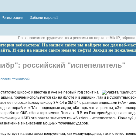
Регистрация
Забыли пароль?
По вопросам сотрудничества и рекламы на портале
MixliP
, обраща
ритория вебмастера! На нашем сайте вы найдете все для веб-мас
сайта. И еще на нашем сайте немало софта! Заходи не пожалееш
либр": российский "испепелитель"
овости технологий
статочно широко известна и уже не первый год стоит на
армии, причем используется как на флоте и в авиации, так и в сухопутных вой
ают ее по российскому шифру 3М-14 и 3М-54 с разными индексами («А» - ави
одные корабли, «ПЛ» - подводные лодки, «К» - крылатые ракеты, «Э» - экспорт
 разработке ОКБ «Новатор» имени Люльева Л.В. из Екатеринбурга, ныне вхо
сификации НАТО эта ракета значится как «Sizzler» - испепелитель. Пожалуй
дназначение в нанесении мощных точечных ударов.
исутствует на выставках вооружений, как международных, так и отечественн