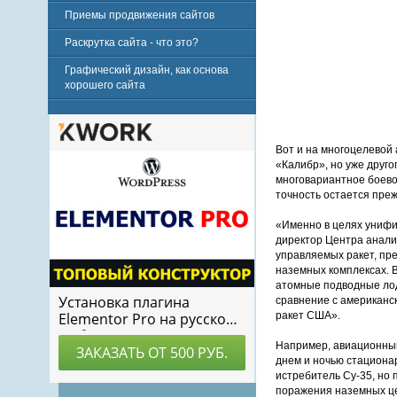
Приемы продвижения сайтов
Раскрутка сайта - что это?
Графический дизайн, как основа
хорошего сайта
Вот и на многоцелевой
«Калибр», но уже друго
многовариантное боево
точность остается преж
«Именно в целях унифик
директор Центра анализ
управляемых ракет, пр
наземных комплексах. В
атомные подводные лод
сравнение с американс
ракет США».
Например, авиационный
днем и ночью стациона
истребитель Су-35, но
поражения наземных це