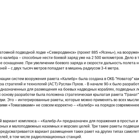
 атомной подводной лодке «Северодвинск» (проект 885 «Ясень»), на вооруже
го калибра – способные нести боевой заряд уже на 2 500 километров. Дело в 
е оснащение. При увеличении боевого заряда и скорости дальность полета н
ней – с двух тысяч метров попадает в мишень радиусом 3-4 метра.
ации систем вооружения ракета «Калибр» была создана в ОКБ "Новатор" как 
а стратегий и технологий (АСТ) Руслан Пухов. - В начале 90-х было разрабо
едназначенных для размещения на боевых надводных кораблях, подводных ло
 основу разработки была положена стратегическая крылатая ракета "Гранат"
ки. Это – интегрированные ракеты, которые можно применять во всех мысли
кими «Томагавками» не совсем корректно – «Калибр» на порядок современне
 вариант комплекса – «Калибр-А» предназначен для поражения в простых и
рных и малоподвижных наземных и морских целей. Три такие ракеты подвеш
 предусматривается вариант размещения таких ракет на других типах самол
лей, в том числе радиолокационных станций.