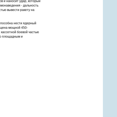
ов и наносит удар, который
амонаведения - дальность
тью вывести ракету на
Способна нести ядерный
ащена мощной 450-
 кассетной боевой частью
по площадным и