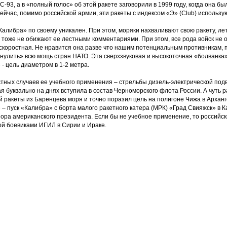
-93, а в «полный голос» об этой ракете заговорили в 1999 году, когда она б
ейчас, помимо российской армии, эти ракеты с индексом «Э» (Club) использую
алибра» по своему уникален. При этом, моряки нахваливают свою ракету, лет
 тоже не обижают ее лестными комментариями. При этом, все рода войск не 
скоростная. Не нравится она разве что нашим потенциальным противникам, п
нулить» всю мощь стран НАТО. Эта сверхзвуковая и высокоточная «болванка»
 - цель диаметром в 1-2 метра.
стных случаев ее учебного применения – стрельбы дизель-электрической под
я буквально на днях вступила в состав Черноморского флота России. А чуть 
 ракеты из Баренцева моря и точно поразил цель на полигоне Чижа в Арханг
 пуск «Калибра» с борта малого ракетного катера (МРК) «Град Свияжск» в К
пора американского президента. Если бы не учебное применение, то российск
ой боевиками ИГИЛ в Сирии и Ираке.