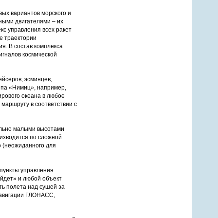
вых вариантов морского и
ными двигателями – их
кс управления всех ракет
е траектории
. В состав комплекса
игналов космической
йсеров, эсминцев,
ипа «Нимиц», например,
ирового океана в любое
 маршруту в соответствии с
ельно малыми высотами
оизводится по сложной
о (неожиданного для
пункты управления
айдет» и любой объект
ь полета над сушей за
навигации ГЛОНАСС,