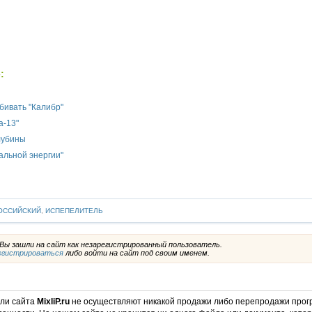
:
бивать "Калибр"
а-13"
лубины
альной энергии"
ОССИЙСКИЙ
,
ИСПЕПЕЛИТЕЛЬ
ы зашли на сайт как незарегистрированный пользователь.
егистрироваться
либо войти на сайт под своим именем.
ели сайта
MixliP.ru
не осуществляют никакой продажи либо перепродажи прог