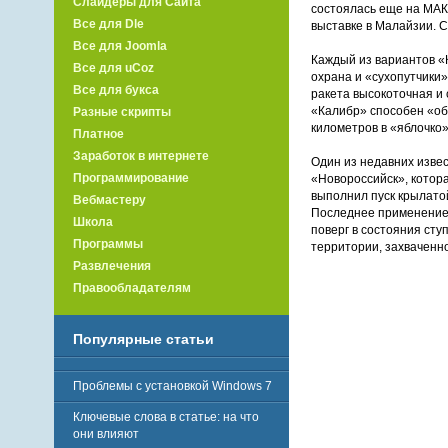
Слайдеры для Сайта
состоялась еще на МАКС
Все для Dle
выставке в Малайзии. С
Все для Joomla
Каждый из вариантов «К
Все для uCoz
охрана и «сухопутчики»
Все для букса
ракета высокоточная и 
«Калибр» способен «об
Разные скрипты
километров в «яблочко»
Платное
Заработок в интернете
Один из недавних изве
Программирование
«Новороссийск», котора
выполнил пуск крылатой
Вебмастеру
Последнее применение –
Школа
поверг в состояния сту
Программы
территории, захваченн
Развлечения
Правообладателям
Популярные статьи
Проблемы с установкой Windows 7
Ключевые слова в статье: на что
они влияют