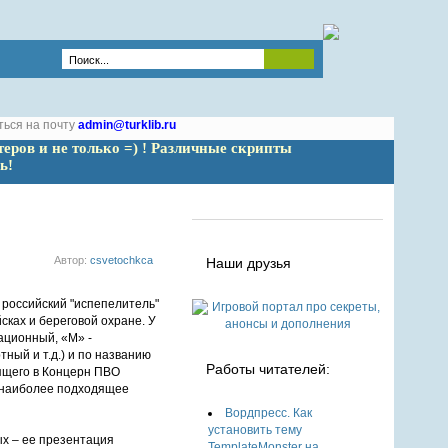
ться на почту
admin@turklib.ru
теров и не только =) ! Различные скрипты 
ь!
Автор:
csvetochkca
Наши друзья
сках и береговой охране. У
ационный, «М» -
ный и т.д.) и по названию
Работы читателей:
дящего в Концерн ПВО
, наиболее подходящее
Вордпресс. Как
установить тему
ых – ее презентация
TemplateMonster на