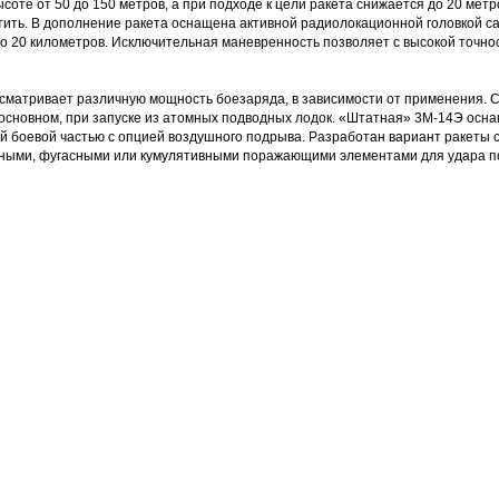
соте от 50 до 150 метров, а при подходе к цели ракета снижается до 20 метр
ить. В дополнение ракета оснащена активной радиолокационной головкой с
о 20 километров. Исключительная маневренность позволяет с высокой точнос
сматривает различную мощность боезаряда, в зависимости от применения. 
 основном, при запуске из атомных подводных лодок. «Штатная» 3М-14Э осн
й боевой частью с опцией воздушного подрыва. Разработан вариант ракеты с
чными, фугасными или кумулятивными поражающими элементами для удара 