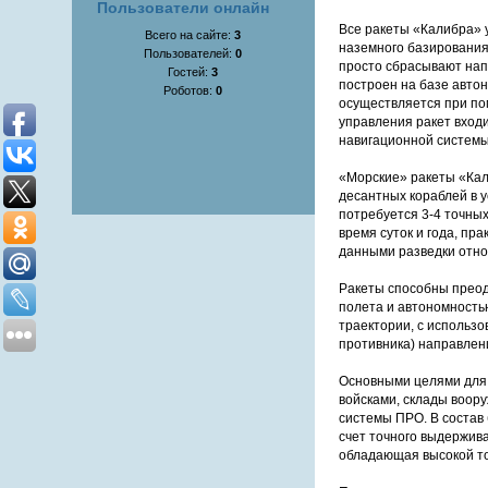
Пользователи онлайн
Все ракеты «Калибра» у
Всего на сайте:
3
наземного базирования
Пользователей:
0
просто сбрасывают нап
Гостей:
3
построен на базе авто
Роботов:
0
осуществляется при по
управления ракет вход
навигационной системы
«Морские» ракеты «Кал
десантных кораблей в 
потребуется 3-4 точны
время суток и года, пр
данными разведки отно
Ракеты способны преод
полета и автономность
траектории, с использо
противника) направлен
Основными целями для 
войсками, склады воор
системы ПРО. В состав
счет точного выдержив
обладающая высокой т