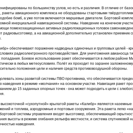
нифицированы по большинству узлов, но есть и различия. В отличие от базо
, ракеты авиационного комплекса не оборудованы стартовыми твёрдотоплив
одобие бомб, а уже потом включаются маршевые двигатели. Бортовой компле
номной инерциальной навигационной системы. Наведение на конечном участк
мощи помехозащищенных активных радиолокационных головок самонаведения
ит радиовысотомер, а на авиационной дополнительно установлен приемник с
.
ибр» обеспечивают поражение надводных одиночных и групповых целей - кре
условиях радиоэлектронного противодействия. Для уничтожения авианосца т
х попадания. Боевое использование ракет обеспечивается в любом районе М
актически в любых метеоусловиях. Полёт их проходит по заранее заложенному
сительно положения цели и наличия средств противовоздушной обороны.
олевать зоны развитой системы ПВО противника, что обеспечивается пред
ю наведения в режиме «молчания» на основном участке. Навигация ракет пр
ванием до 15 заданных опорных точек - она может подходить к цели с злюбог
ия.
высокоточной «сухопутной» крылатой ракеты «Калибр» являются наземные 
ужений и топлива, аэродромные и портовые сооружения. Эта ракета легко «н
 бортовой системы управления входят высотомер, обеспечивающий скрытност
ания высоты в режиме огибания рельефа местности, и система спутниковой 
очностью наведения.