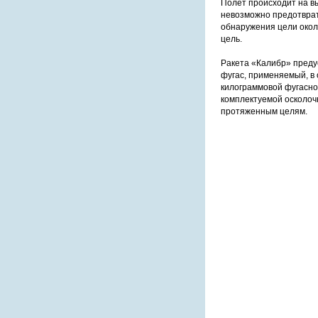
Полет происходит на вы
невозможно предотврат
обнаружения цели окол
цель.
Ракета «Калибр» преду
фугас, применяемый, в
килограммовой фугасно
комплектуемой осколо
протяженным целям.