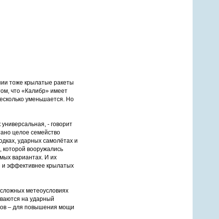
нии тоже крылатые ракеты
том, что «Калибр» имеет
есколько уменьшается. Но
универсальная, - говорит
тано целое семейство
дках, ударных самолётах и
, которой вооружались
мых вариантах. И их
е и эффективнее крылатых
 сложных метеоусловиях
иваются на ударный
етов – для повышения мощи