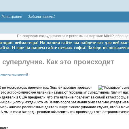
Регистрация
Забыли пароль?
По вопросам сотрудничества и рекламы на портале
MixliP
, обраща
ритория вебмастера! На нашем сайте вы найдете все для веб-мас
сайта. И еще на нашем сайте немало софта! Заходи не пожалееш
 суперлуние. Как это происходит
овости технологий
0 по московскому времени над Землей взойдет кроваво-
, это астрономическое явление называют "кровавым" суперлунием. Звучит на
деятели в США предрекли, что это явление повлечет за собой катастрофу, впл
ан-Франциско убежден, что на Землю после затмения обязательно упадет ме
мериканские религиозные деятели ищут любого удобного случая, чтобы в оче
А мы, в свою очередь, решили объяснить, как происходит это астрономическо
сная?