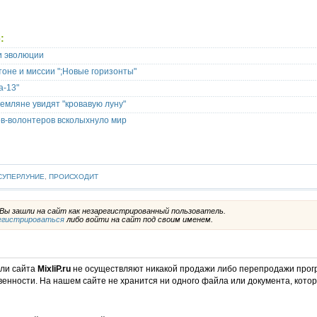
:
и эволюции
тоне и миссии ";Новые горизонты"
а-13"
земляне увидят "кровавую луну"
в-волонтеров всколыхнуло мир
СУПЕРЛУНИЕ
,
ПРОИСХОДИТ
ы зашли на сайт как незарегистрированный пользователь.
егистрироваться
либо войти на сайт под своим именем.
ели сайта
MixliP.ru
не осуществляют никакой продажи либо перепродажи прог
венности. На нашем сайте не хранится ни одного файла или документа, кот