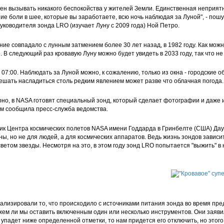
ен вызывать никакого беспокойства у жителей Земли. Единственная неприятн
ние боли в шее, которые вы заработаете, всю ночь наблюдая за Луной", - по
уководителя зонда LRO (изучает Луну с 2009 года) Ной Петро.
ие совпадало с лунным затмением более 30 лет назад, в 1982 году. Как можно
. В следующий раз кровавую Луну можно будет увидеть в 2033 году, так что не
07:00. Наблюдать за Луной можно, к сожалению, только из окна - городские о
ешать насладиться столь редким явлением может разве что облачная погода.
рно, в NASA готовят специальный зонд, который сделает фотографии и даже
ом сообщила пресс-служба ведомства.
ник Центра космических полетов NASA имени Годдарда в Гринбелте (США) Дау
ны, но не для людей, а для космических аппаратов. Ведь жизнь зондов завис
ветом звезды. Несмотря на это, в этом году зонд LRO попытается "выжить" в
лизировали то, что происходило с источниками питания зонда во время пр
ем ли мы оставить включенным один или несколько инструментов. Они заявил
падет ниже определенной отметки, то нам придется его отключить, но этого 