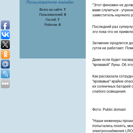
Пользователи онлайн
"Этот феномен не долж
Всего на сайте:
7
вами случиться - утрен
Пользователей:
0
заместитель научного р
Гостей:
7
Роботов:
0
Последний раз суперлун
это пока что не привело
Затмение продлится до 
суток не работают. Пом
Даже если будет пасму
"кровавой" Луны. Об эт
Как рассказала сотруд
"кровавые" крайне опас
их солнечных батарей с
слабого освещения.
Фото: Public domain
"Наши инженеры проана
попытались понять, мож
электроснабжения LRO у