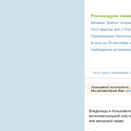
Рекомендуем также
Мнимые "факты" теори
Пост-фактум: всё о Плу
Приключения "Аполлон
В ночь на 28 сентября 
Наблюдение астрономо
ТЕГИ:
QUOT
,
КРОВАВОЕ
,
Уважаемый посетитель, В
Мы рекомендуем Вам
зар
Владельцы и пользоват
интеллектуальной собст
или авторское право.