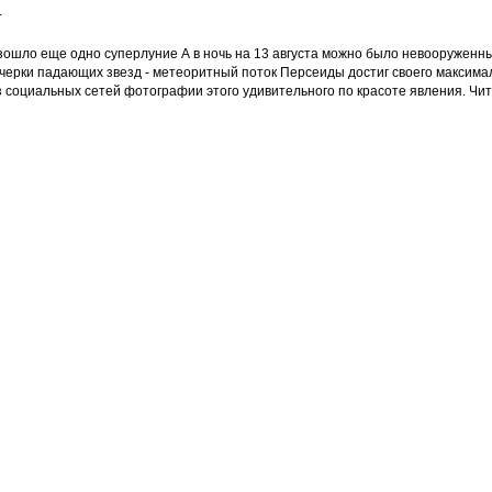
.
зошло еще одно суперлуние А в ночь на 13 августа можно было невооруженны
черки падающих звезд - метеоритный поток Персеиды достиг своего максимал
з социальных сетей фотографии этого удивительного по красоте явления. Чи