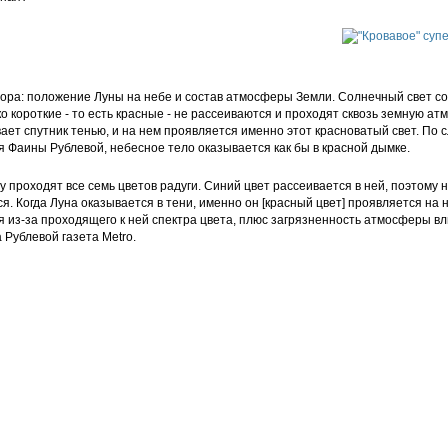
ора: положение Луны на небе и состав атмосферы Земли. Солнечный свет со
ко короткие - то есть красные - не рассеиваются и проходят сквозь земную ат
ет спутник тенью, и на нем проявляется именно этот красноватый свет. По 
 Фаины Рублевой, небесное тело оказывается как бы в красной дымке.
 проходят все семь цветов радуги. Синий цвет рассеивается в ней, поэтому н
я. Когда Луна оказывается в тени, именно он [красный цвет] проявляется на н
 из-за проходящего к ней спектра цвета, плюс загрязненность атмосферы вл
а Рублевой газета Metro.