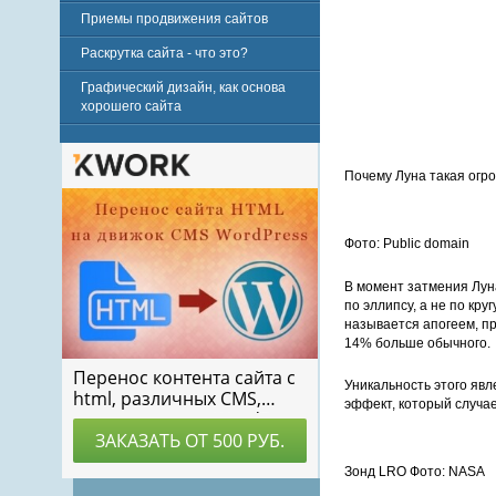
Приемы продвижения сайтов
Раскрутка сайта - что это?
Графический дизайн, как основа
хорошего сайта
Почему Луна такая огр
Фото: Public domain
В момент затмения Луна
по эллипсу, а не по кр
называется апогеем, пр
14% больше обычного.
Уникальность этого явл
эффект, который случае
Зонд LRO Фото: NASA