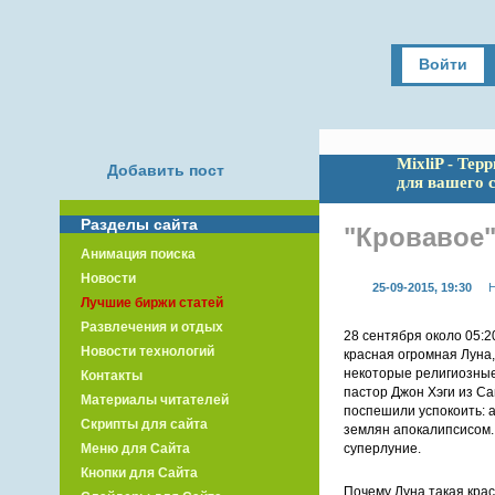
Войти
MixliP - Тер
Добавить пост
для вашего 
Разделы сайта
"Кровавое"
Анимация поиска
Новости
25-09-2015, 19:30
Н
Лучшие биржи статей
Развлечения и отдых
28 сентября около 05:2
Новости технологий
красная огромная Луна
некоторые религиозные 
Контакты
пастор Джон Хэги из С
Материалы читателей
поспешили успокоить: а
Скрипты для сайта
землян апокалипсисом. 
Меню для Сайта
суперлуние.
Кнопки для Сайта
Почему Луна такая кра