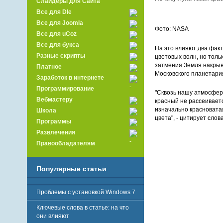
Слайдеры для Сайта
Все для Dle
Все для Joomla
Фото: NASA
Все для uCoz
Все для букса
На это влияют два факт
Разные скрипты
цветовых волн, но толь
затмения Земля накрыва
Платное
Московского планетария
Заработок в интернете
Программирование
"Сквозь нашу атмосферу
Вебмастеру
красный не рассеиваетс
изначально красноватая
Школа
цвета", - цитирует слов
Программы
Развлечения
Правообладателям
Популярные статьи
Проблемы с установкой Windows 7
Ключевые слова в статье: на что
они влияют