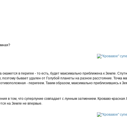
омная?
 окажется в перигее - то есть, будет максимально приближена к Земле. Спут
угу, поэтому бывает удален от Голубой планеты на разное расстояние. Точка 
отивоположная - перигеем. Таким образом, максимально приблизившись к Зем
ения в том, что суперлуние совпадает с лунным затмением. Кроваво-красная 
тся на Земле не впервые.