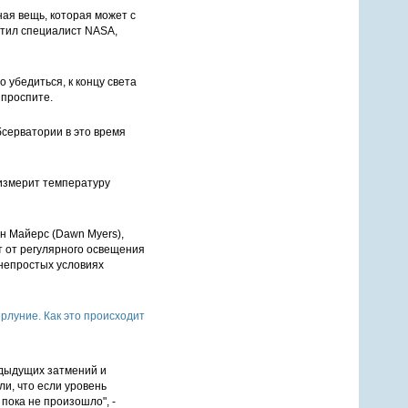
ая вещь, которая может с
шутил специалист NASA,
 убедиться, к концу света
 проспите.
бсерватории в это время
 измерит температуру
н Майерс (Dawn Myers),
ит от регулярного освещения
 непростых условиях
едыдущих затмений и
и, что если уровень
пока не произошло", -