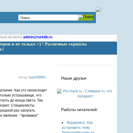
ться на почту
admin@turklib.ru
теров и не только =) ! Различные скрипты 
ь!
Автор:
hyip349852
Наши друзья
столько устрашающе, что
оть до конца света. Так,
теорит. Специалисты
Работы читателей:
редной раз запугать
е явление - "кровавое"
Вордпресс. Как
установить тему
TemplateMonster на