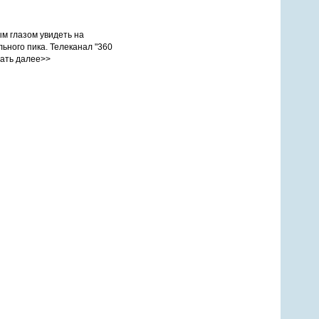
м глазом увидеть на
ьного пика. Телеканал "360
тать далее>>