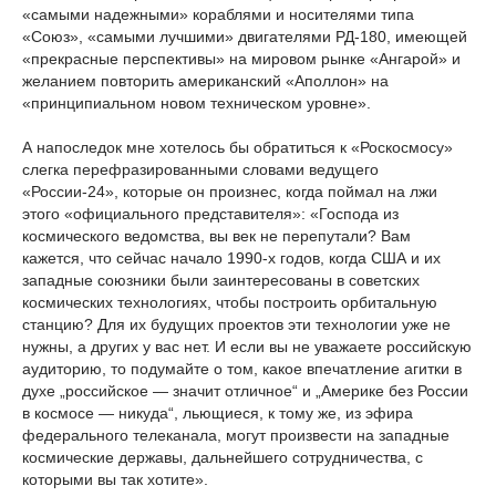
«самыми надежными» кораблями и носителями типа
«Союз», «самыми лучшими» двигателями РД-180, имеющей
«прекрасные перспективы» на мировом рынке «Ангарой» и
желанием повторить американский «Аполлон» на
«принципиальном новом техническом уровне».
А напоследок мне хотелось бы обратиться к «Роскосмосу»
слегка перефразированными словами ведущего
«России-24», которые он произнес, когда поймал на лжи
этого «официального представителя»: «Господа из
космического ведомства, вы век не перепутали? Вам
кажется, что сейчас начало 1990-х годов, когда США и их
западные союзники были заинтересованы в советских
космических технологиях, чтобы построить орбитальную
станцию? Для их будущих проектов эти технологии уже не
нужны, а других у вас нет. И если вы не уважаете российскую
аудиторию, то подумайте о том, какое впечатление агитки в
духе „российское — значит отличное“ и „Америке без России
в космосе — никуда“, льющиеся, к тому же, из эфира
федерального телеканала, могут произвести на западные
космические державы, дальнейшего сотрудничества, с
которыми вы так хотите».