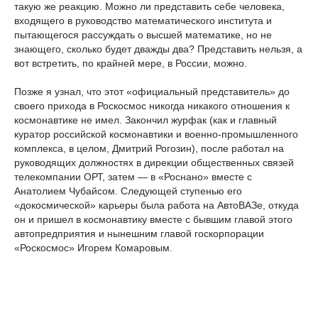
такую же реакцию. Можно ли представить себе человека,
входящего в руководство математического института и
пытающегося рассуждать о высшей математике, но не
знающего, сколько будет дважды два? Представить нельзя, а
вот встретить, по крайней мере, в России, можно.
Позже я узнал, что этот «официальный представитель» до
своего прихода в Роскосмос никогда никакого отношения к
космонавтике не имел. Закончил журфак (как и главный
куратор российской космонавтики и военно-промышленного
комплекса, в целом, Дмитрий Рогозин), после работал на
руководящих должностях в дирекции общественных связей
телекомпании ОРТ, затем — в «Роснано» вместе с
Анатолием Чубайсом. Следующей ступенью его
«докосмической» карьеры была работа на АвтоВАЗе, откуда
он и пришел в космонавтику вместе с бывшим главой этого
автопредприятия и нынешним главой госкорпорации
«Роскосмос» Игорем Комаровым.