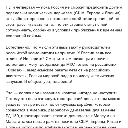
Ну, и четвертая — пока Россия не сможет предложить другим
передовым космическим державам (США, Европе и Японии)
что-либо интересное с технологической точки зрения, ей не
стоит рассчитывать на то, что эти страны станут с ней
сотрудничать, особенно в условиях приближения к временам
«холодной войны».
Естественно, что мысли эти вызывают у руководителей
российской космонавтики неприятие. У России ведь все
отлично! Не верите? Смотрите: американцы и прочие
астронавты могут добраться до МКС только на российских
«Союзах», американские ракеты летают на российских
двигателях, Россия мировой лидер по числу космических
запусков. В общем, ура, товарищи!
Это — логика под названием «завтра никогда не наступит».
Потому что если заглянуть в завтрашний день, то там можно
увидеть четыре новых пилотируемых корабля, которые
создаются в Америке, разработку двигателей для замены
РД-180, проектирование техники для полета к Марсу и на
Марс, а также новые ракеты-носители США, Европы, Китая и
Японии, которые по эффективности и надежности не хуже