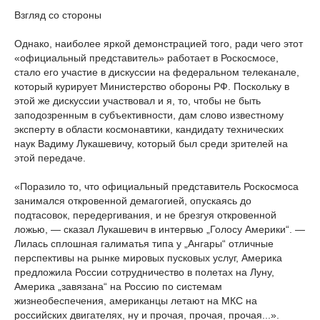
Взгляд со стороны
Однако, наиболее яркой демонстрацией того, ради чего этот
«официальный представитель» работает в Роскосмосе,
стало его участие в дискуссии на федеральном телеканале,
который курирует Министерство обороны РФ. Поскольку в
этой же дискуссии участвовал и я, то, чтобы не быть
заподозренным в субъективности, дам слово известному
эксперту в области космонавтики, кандидату технических
наук Вадиму Лукашевичу, который был среди зрителей на
этой передаче.
«Поразило то, что официальный представитель Роскосмоса
занимался откровенной демагогией, опускаясь до
подтасовок, передергивания, и не брезгуя откровенной
ложью, — сказал Лукашевич в интервью „Голосу Америки“. —
Лилась сплошная галиматья типа у „Ангары“ отличные
перспективы на рынке мировых пусковых услуг, Америка
предложила России сотрудничество в полетах на Луну,
Америка „завязана“ на Россию по системам
жизнеобеспечения, американцы летают на МКС на
российских двигателях, ну и прочая, прочая, прочая...».