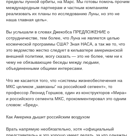
пределы лунной орбиты, на Марс. Мы готовы помочь прочим
международным партнерам и частным компаниям
реализовать их планы по исследованию Луны, но это не
наша главная цель».
Вы услышали в словах Джекобса ПРЕДЛОЖЕНИЕ о
сотрудничестве, тем более, что Луна не является целью
космической программы США? Зная НАСА, а так же то, что
это ведомство жестко следует в кильватере американской
внешней политики, могу сказать — это не более, чем ни к
чему не обязывающие беседы между людьми,
объединенными общими интересами.
Что же касается того, что «системы жизнеобеспечения на
МКС целиком „завязаны“ на российский сегмент», то
профессор Леонид Горшков, один из конструкторов «Мира»
и российского сегмента МКС, прокомментировал это одним
словом: «Бред».
Как Америка дышит российским воздухом
Врать напрямую необязательно, хотя «официальный
представитель» и это хорошо умеет делать, за что однажды