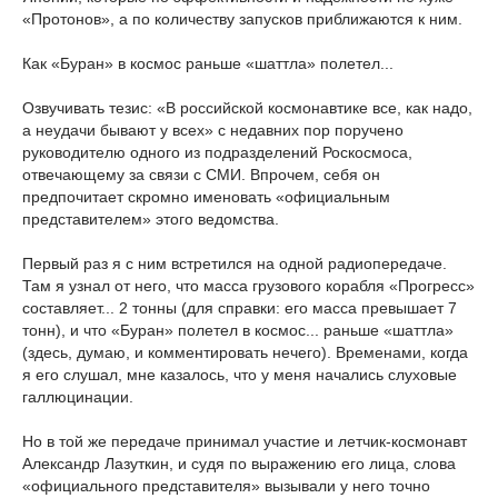
«Протонов», а по количеству запусков приближаются к ним.
Как «Буран» в космос раньше «шаттла» полетел...
Озвучивать тезис: «В российской космонавтике все, как надо,
а неудачи бывают у всех» с недавних пор поручено
руководителю одного из подразделений Роскосмоса,
отвечающему за связи с СМИ. Впрочем, себя он
предпочитает скромно именовать «официальным
представителем» этого ведомства.
Первый раз я с ним встретился на одной радиопередаче.
Там я узнал от него, что масса грузового корабля «Прогресс»
составляет... 2 тонны (для справки: его масса превышает 7
тонн), и что «Буран» полетел в космос... раньше «шаттла»
(здесь, думаю, и комментировать нечего). Временами, когда
я его слушал, мне казалось, что у меня начались слуховые
галлюцинации.
Но в той же передаче принимал участие и летчик-космонавт
Александр Лазуткин, и судя по выражению его лица, слова
«официального представителя» вызывали у него точно