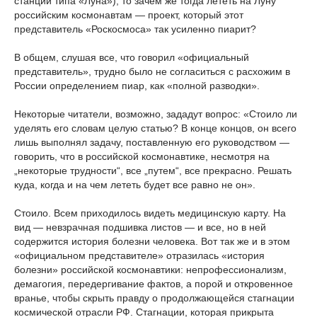
станции типа «Луна»), то зачем же тогда лететь на Луну
российским космонавтам — проект, который этот
представитель «Роскосмоса» так усиленно пиарит?
В общем, слушая все, что говорил «официальный
представитель», трудно было не согласиться с расхожим в
России определением пиар, как «полной разводки».
Некоторые читатели, возможно, зададут вопрос: «Стоило ли
уделять его словам целую статью? В конце концов, он всего
лишь выполнял задачу, поставленную его руководством —
говорить, что в российской космонавтике, несмотря на
„некоторые трудности“, все „путем“, все прекрасно. Решать
куда, когда и на чем лететь будет все равно не он».
Стоило. Всем приходилось видеть медицинскую карту. На
вид — невзрачная подшивка листов — и все, но в ней
содержится история болезни человека. Вот так же и в этом
«официальном представителе» отразилась «история
болезни» российской космонавтики: непрофессионализм,
демагогия, передергивание фактов, а порой и откровенное
вранье, чтобы скрыть правду о продолжающейся стагнации
космической отрасли РФ. Стагнации, которая прикрыта