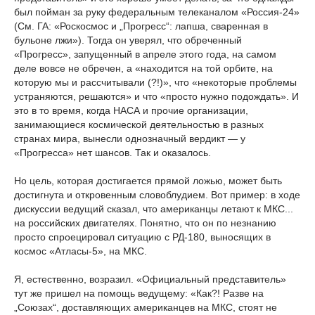
был пойман за руку федеральным телеканалом «Россия-24»
(См. ГА: «Роскосмос и „Прогресс“: лапша, сваренная в
бульоне лжи»). Тогда он уверял, что обреченный
«Прогресс», запущенный в апреле этого года, на самом
деле вовсе не обречен, а «находится на той орбите, на
которую мы и рассчитывали (?!)», что «некоторые проблемы
устраняются, решаются» и что «просто нужно подождать». И
это в то время, когда НАСА и прочие организации,
занимающиеся космической деятельностью в разных
странах мира, вынесли однозначный вердикт — у
«Прогресса» нет шансов. Так и оказалось.
Но цель, которая достигается прямой ложью, может быть
достигнута и откровенным словоблудием. Вот пример: в ходе
дискуссии ведущий сказал, что американцы летают к МКС...
на российских двигателях. Понятно, что он по незнанию
просто спроецировал ситуацию с РД-180, выносящих в
космос «Атласы-5», на МКС.
Я, естественно, возразил. «Официальный представитель»
тут же пришел на помощь ведущему: «Как?! Разве на
„Союзах“, доставляющих американцев на МКС, стоят не