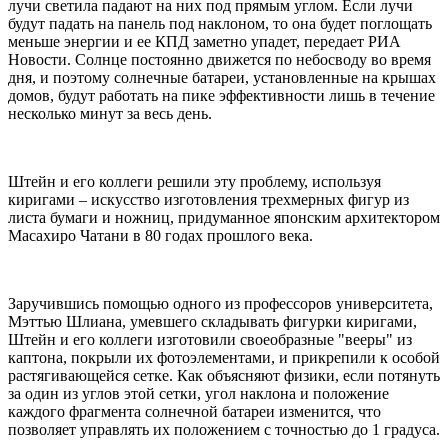
лучи светила падают на них под прямым углом. Если лучи
будут падать на панель под наклоном, то она будет поглощать
меньше энергии и ее КПД заметно упадет, передает РИА
Новости. Солнце постоянно движется по небосводу во время
дня, и поэтому солнечные батареи, установленные на крышах
домов, будут работать на пике эффективности лишь в течение
несколько минут за весь день.
Штейн и его коллеги решили эту проблему, используя
киригами – искусство изготовления трехмерных фигур из
листа бумаги и ножниц, придуманное японским архитектором
Масахиро Чатани в 80 годах прошлого века.
Заручившись помощью одного из профессоров университета,
Мэттью Шлиана, умевшего складывать фигурки киригами,
Штейн и его коллеги изготовили своеобразные "вееры" из
каптона, покрыли их фотоэлементами, и прикрепили к особой
растягивающейся сетке. Как объясняют физики, если потянуть
за один из углов этой сетки, угол наклона и положение
каждого фрагмента солнечной батареи изменится, что
позволяет управлять их положением с точностью до 1 градуса.