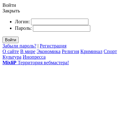
Войти
Закрыть
Логин:
Пароль:
Войти
Забыли пароль?
|
Регистрация
О сайте
В мире
Экономика
Религия
Криминал
Спорт
Культура
Инопресса
MixliP
Территория вебмастера!