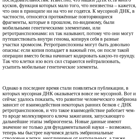
кусков, функция которых мало того, что неизвестна – кажется,
что они в принципе ни на что не годятся. К мусорной ДНК, в
частности, относятся протяжённые повторяющиеся
фрагменты, которые в прошлом, по-видимому, были
мобильными генетическими элементами, или
ретротранспозонами: их так называют, потому что они могут
путешествовать внутри генома, копируя себя в разные
участки хромосом. Ретротранспозоны могут быть довольно
опасны: если копия попадает в важный ген, он после такой
операции вместо белка начинает кодировать какую-то ерунду.
Так что клетки изо всех сил стараются нейтрализовать,
усыпить мобильные генетические элементы.
Однако в последнее время стали появляться публикации, в
которых мусорная ДНК оказывается вовсе не мусорной. Вот и
сейчас удалось показать, что развитие человеческого эмбриона
зависит от взаимодействия некоторых ранних белков с ДНК
ретротранспозонов, и что такое взаимодействие работает чем-
то вроде молекулярного ключа зажигания, запускающего
дальнейшие этапы эмбриогенеза. Новые данные имеют
значение не только для фундаментальной науки – возможно,
теперь мы быстрее научимся делать эмбриональные
стволовые клетки, неотличимые от натуральных, а также