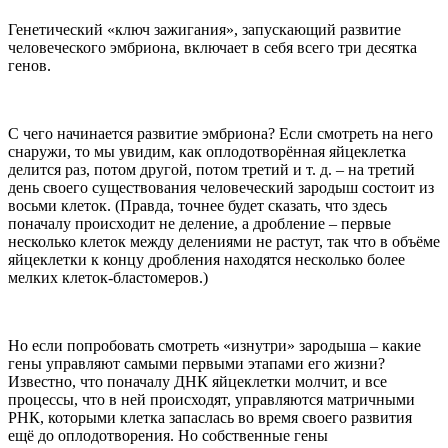
Генетический «ключ зажигания», запускающий развитие
человеческого эмбриона, включает в себя всего три десятка
генов.
С чего начинается развитие эмбриона? Если смотреть на него
снаружи, то мы увидим, как оплодотворённая яйцеклетка
делится раз, потом другой, потом третий и т. д. – на третий
день своего существования человеческий зародыш состоит из
восьми клеток. (Правда, точнее будет сказать, что здесь
поначалу происходит не деление, а дробление – первые
несколько клеток между делениями не растут, так что в объёме
яйцеклетки к концу дробления находятся несколько более
мелких клеток-бластомеров.)
Но если попробовать смотреть «изнутри» зародыша – какие
гены управляют самыми первыми этапами его жизни?
Известно, что поначалу ДНК яйцеклетки молчит, и все
процессы, что в ней происходят, управляются матричными
РНК, которыми клетка запаслась во время своего развития
ещё до оплодотворения. Но собственные гены