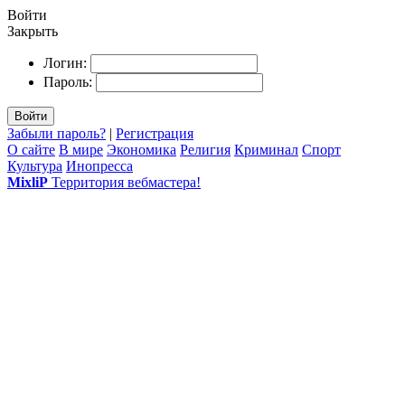
Войти
Закрыть
Логин:
Пароль:
Войти
Забыли пароль?
|
Регистрация
О сайте
В мире
Экономика
Религия
Криминал
Спорт
Культура
Инопресса
MixliP
Территория вебмастера!