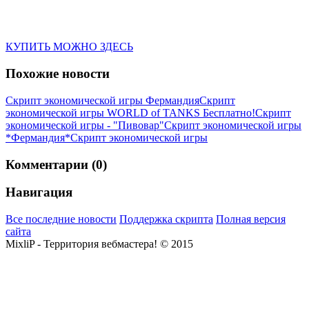
КУПИТЬ МОЖНО ЗДЕСЬ
Похожие новости
Скрипт экономической игры Фермандия
Скрипт
экономической игры WORLD of TANKS Бесплатно!
Скрипт
экономической игры - "Пивовар"
Скрипт экономической игры
*Фермандия*
Скрипт экономической игры
Комментарии (0)
Навигация
Все последние новости
Поддержка скрипта
Полная версия
сайта
MixliP - Территория вебмастера! © 2015