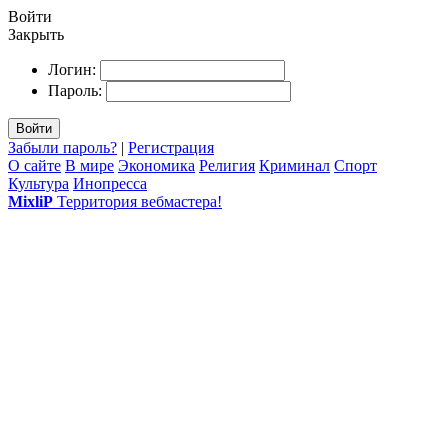
Войти
Закрыть
Логин:
Пароль:
Войти
Забыли пароль?
|
Регистрация
О сайте
В мире
Экономика
Религия
Криминал
Спорт
Культура
Инопресса
MixliP
Территория вебмастера!