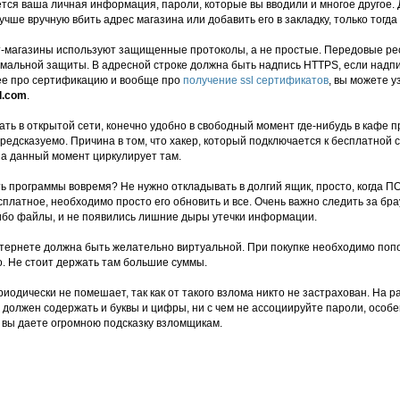
ся ваша личная информация, пароли, которые вы вводили и многое другое. 
учше вручную вбить адрес магазина или добавить его в закладку, только тогда
-магазины используют защищенные протоколы, а не простые. Передовые ре
мальной защиты. В адресной строке должна быть надпись HTTPS, если надпи
ее про сертификацию и вообще про
получение ssl сертификатов
, вы можете у
l.com
.
ать в открытой сети, конечно удобно в свободный момент где-нибудь в кафе п
предсказуемо. Причина в том, что хакер, который подключается к бесплатной 
а данный момент циркулирует там.
 программы вовремя? Не нужно откладывать в долгий ящик, просто, когда ПО 
платное, необходимо просто его обновить и все. Очень важно следить за бр
либо файлы, и не появились лишние дыры утечки информации.
тернете должна быть желательно виртуальной. При покупке необходимо попо
о. Не стоит держать там большие суммы.
одически не помешает, так как от такого взлома никто не застрахован. На р
должен содержать и буквы и цифры, ни с чем не ассоциируйте пароли, особе
 вы даете огромною подсказку взломщикам.