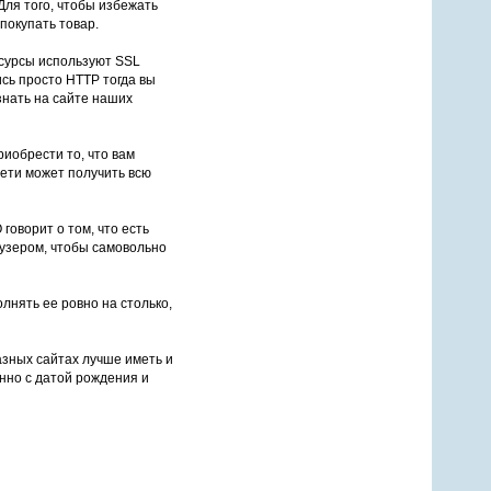
Для того, чтобы избежать
 покупать товар.
сурсы используют SSL
сь просто HTTP тогда вы
знать на сайте наших
риобрести то, что вам
сети может получить всю
говорит о том, что есть
аузером, чтобы самовольно
лнять ее ровно на столько,
азных сайтах лучше иметь и
нно с датой рождения и