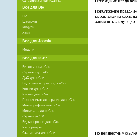
Слайдеры для Сайта
Необходимо всегда обн
Все для Dle
Приближение праздников
Dle
мерам защиты своих да
Шаблоны
запомнить следующие 
Модули
Хаки
Все для Joomla
Модули
Все для uCoz
Видео уроки uCoz
Скрипты для uCoz
AjaX для uCoz
Вид комментариев для uCoz
Кнопки для uCoz
Иконки для uCoz
Переключатели страниц для uCoz
Мини профили для uCoz
Мини чаты для uCoz
Страницы 404
Виды опросов для uCoz
Информеры
Статистика для uCoz
По неизвестным ссылкам