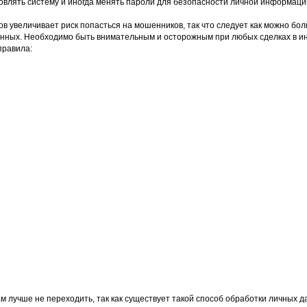
овлять систему и иногда менять пароли для безопасности личной информаци
 увеличивает риск попасться на мошенников, так что следует как можно бол
нных. Необходимо быть внимательным и осторожным при любых сделках в и
правила:
 лучше не переходить, так как существует такой способ обработки личных да