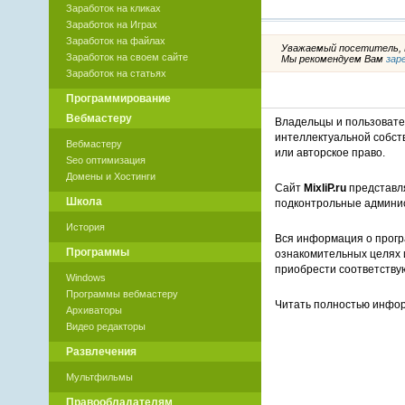
Заработок на кликах
Заработок на Играх
Заработок на файлах
Уважаемый посетитель, В
Заработок на своем сайте
Мы рекомендуем Вам
зар
Заработок на статьях
Программирование
Вебмастеру
Владельцы и пользоват
интеллектуальной собст
Вебмастеру
или авторское право.
Seo оптимизация
Домены и Хостинги
Сайт
MixliP.ru
представля
Школа
подконтрольные админи
История
Вся информация о прогр
Программы
ознакомительных целях 
приобрести соответству
Windows
Программы вебмастеру
Читать полностью инф
Архиваторы
Видео редакторы
Развлечения
Мультфильмы
Правообладателям