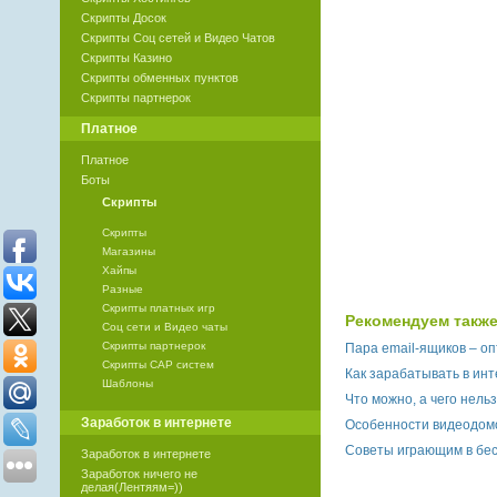
Скрипты Досок
Скрипты Соц сетей и Видео Чатов
Скрипты Казино
Скрипты обменных пунктов
Скрипты партнерок
Платное
Платное
Боты
Скрипты
Скрипты
Магазины
Хайпы
Разные
Скрипты платных игр
Рекомендуем также
Соц сети и Видео чаты
Скрипты партнерок
Пара email-ящиков – о
Скрипты САР систем
Как зарабатывать в ин
Шаблоны
Что можно, а чего нель
Заработок в интернете
Особенности видеодо
Советы играющим в бес
Заработок в интернете
Заработок ничего не
делая(Лентяям=))