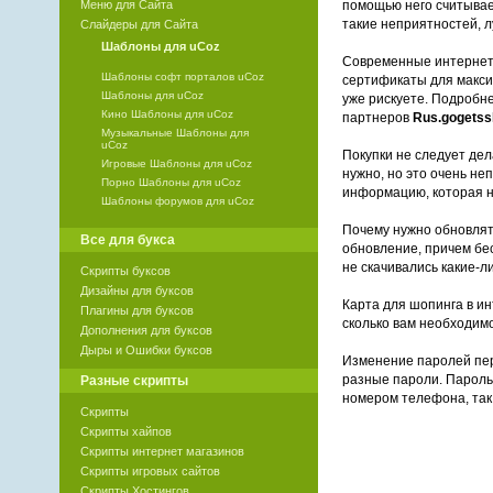
Меню для Сайта
помощью него считывает
такие неприятностей, л
Слайдеры для Сайта
Шаблоны для uCoz
Современные интернет
Шаблоны софт порталов uCoz
сертификаты для макси
Шаблоны для uCoz
уже рискуете. Подробн
Кино Шаблоны для uCoz
партнеров
Rus.gogetss
Музыкальные Шаблоны для
uCoz
Покупки не следует дел
Игровые Шаблоны для uCoz
нужно, но это очень не
Порно Шаблоны для uCoz
информацию, которая н
Шаблоны форумов для uCoz
Почему нужно обновлять
Все для букса
обновление, причем бес
не скачивались какие-
Скрипты буксов
Дизайны для буксов
Карта для шопинга в ин
Плагины для буксов
сколько вам необходим
Дополнения для буксов
Дыры и Ошибки буксов
Изменение паролей пери
разные пароли. Пароль 
Разные скрипты
номером телефона, так
Скрипты
Скрипты хайпов
Скрипты интернет магазинов
Скрипты игровых сайтов
Скрипты Хостингов