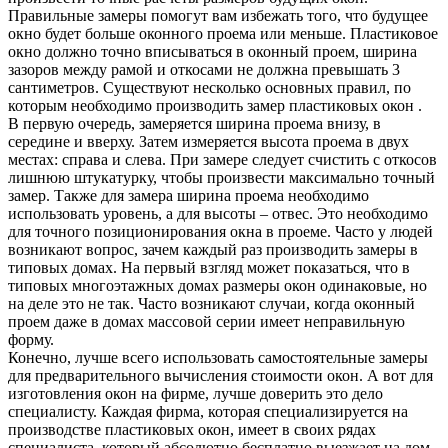
Правильные замеры помогут вам избежать того, что будущее
окно будет больше оконного проема или меньше. Пластиковое
окно должно точно вписываться в оконный проем, ширина
зазоров между рамой и откосами не должна превышать 3
сантиметров. Существуют несколько основных правил, по
которым необходимо производить замер пластиковых окон .
В первую очередь, замеряется ширина проема внизу, в
середине и вверху. Затем измеряется высота проема в двух
местах: справа и слева. При замере следует счистить с откосов
лишнюю штукатурку, чтобы произвести максимально точный
замер. Также для замера ширина проема необходимо
использовать уровень, а для высоты – отвес. Это необходимо
для точного позиционирования окна в проеме. Часто у людей
возникают вопрос, зачем каждый раз производить замеры в
типовых домах. На первый взгляд может показаться, что в
типовых многоэтажных домах размеры окон одинаковые, но
на деле это не так. Часто возникают случаи, когда оконный
проем даже в домах массовой серии имеет неправильную
форму.
Конечно, лучше всего использовать самостоятельные замеры
для предварительного вычисления стоимости окон. А вот для
изготовления окон на фирме, лучше доверить это дело
специалисту. Каждая фирма, которая специализируется на
производстве пластиковых окон, имеет в своих рядах
специалиста, который абсолютно бесплатно выезжает на дом