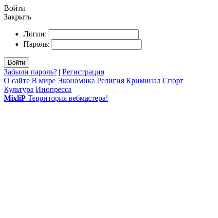
Войти
Закрыть
Логин:
Пароль:
Войти
Забыли пароль?
|
Регистрация
О сайте
В мире
Экономика
Религия
Криминал
Спорт
Культура
Инопресса
MixliP
Территория вебмастера!