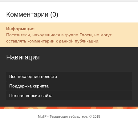
Комментарии (0)
Информация
Посетители, находящиеся в группе
Гости
, не могут
оставлять комментарии к данной публикации.
Навигация
Все последние новости
Поддержка скрипта
Полная версия сайта
MixliP - Территория вебмастера! © 2015