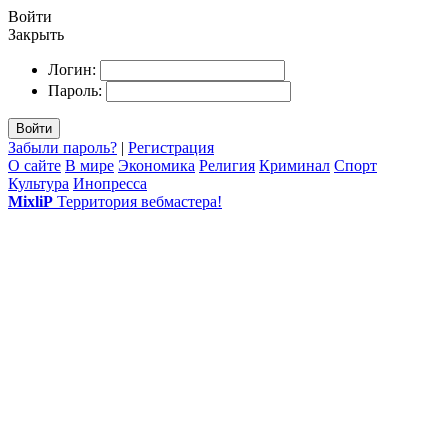
Войти
Закрыть
Логин:
Пароль:
Войти
Забыли пароль?
|
Регистрация
О сайте
В мире
Экономика
Религия
Криминал
Спорт
Культура
Инопресса
MixliP
Территория вебмастера!