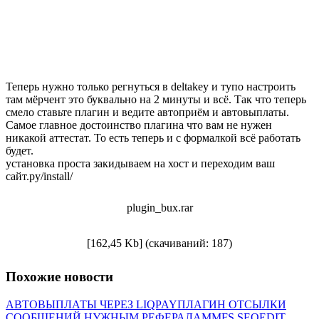
Теперь нужно только регнуться в deltakey и тупо настроить
там мёрчент это буквально на 2 минуты и всё. Так что теперь
смело ставьте плагин и ведите автоприём и автовыплаты.
Самое главное достоинство плагина что вам не нужен
никакой аттестат. То есть теперь и с формалкой всё работать
будет.
установка проста закидываем на хост и переходим ваш
сайт.ру/install/
plugin_bux.rar
[162,45 Kb] (cкачиваний: 187)
Похожие новости
АВТОВЫПЛАТЫ ЧЕРЕЗ LIQPAY
ПЛАГИН ОТСЫЛКИ
СООБЩЕНИЙ НУЖНЫМ РЕФЕРАЛАМ
MFS SEOEDIT