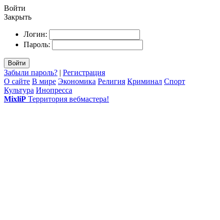
Войти
Закрыть
Логин:
Пароль:
Войти
Забыли пароль?
|
Регистрация
О сайте
В мире
Экономика
Религия
Криминал
Спорт
Культура
Инопресса
MixliP
Территория вебмастера!