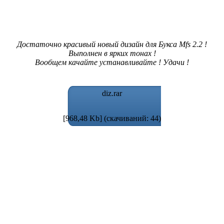
Достаточно красивый новый дизайн для Букса Mfs 2.2 !
Выполнен в ярких тонах !
Вообщем качайте устанавливайте ! Удачи !
diz.rar
[968,48 Kb] (cкачиваний: 44)