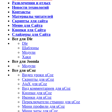
Развлечения и отдых
Новости технологий
Контакты
Материалы читателей
Скрипты для сайта
Меню для Сайта
Кнопки для Сайта
Слайдеры для Сайта
Все для Dle
Dle
Шаблоны
Модули
Хаки
Все для Joomla
Модули
Все для uCoz
Видео уроки uCoz
Скрипты для uCoz
AjaX для uCoz
Вид комментариев для uCoz
Кнопки для uCoz
Иконки для uCoz
Переключатели страниц для uCoz
Мини профили для uCoz
Мини чаты для uCoz