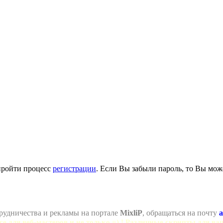
пройти процесс
регистрации
. Если Вы забыли пароль, то Вы мож
рудничества и рекламы на портале
MixliP
, обращаться на почту
a
се для веб-мастеров и не только =) ! Различные скрипты для ва