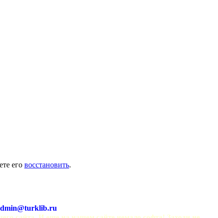
ете его
восстановить
.
dmin@turklib.ru
шего сайта. И еще на нашем сайте немало софта! Заходи не 