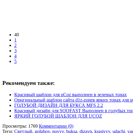
40
1
2
3
4
5
Рекомендуем также:
Красивый шаблон для uCoz выполнен в зеленых тонах
Оригинальный шаблон сайта d1z-zoneв ярких тонах для 
ГОЛУБОЙ ДИЗАЙН ДЛЯ БУКСА MFS 2.2
Красивый дизайн для SOOFAST Выполнен в голубых тона
ЯРКИЙ ГОЛУБОЙ ШАБЛОН ДЛЯ UCOZ
Просмотры: 1769
Комментарии (0)
Теги:
Светлый
,
goluboy
,
novyy
,
buksa
,
dizayn
,
krasivyy
,
udachi
,
ya