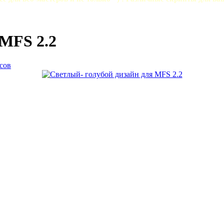
 MFS 2.2
сов