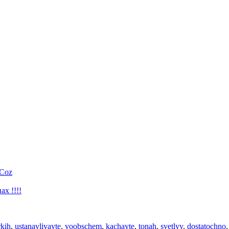
uCoz
х !!!!
rkih
,
ustanavlivayte
,
voobschem
,
kachayte
,
tonah
,
svetlyy
,
dostatochno