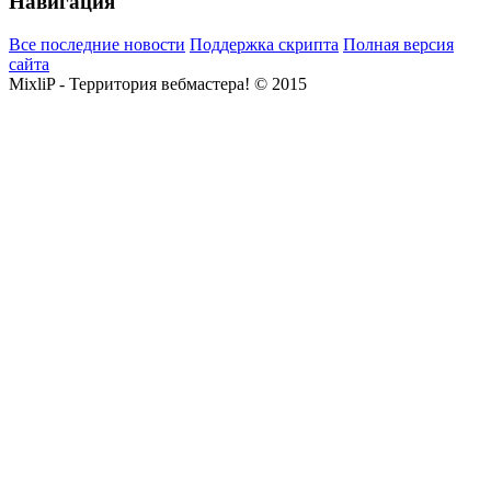
Навигация
Все последние новости
Поддержка скрипта
Полная версия
сайта
MixliP - Территория вебмастера! © 2015