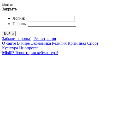
Войти
Закрыть
Логин:
Пароль:
Войти
Забыли пароль?
|
Регистрация
О сайте
В мире
Экономика
Религия
Криминал
Спорт
Культура
Инопресса
MixliP
Территория вебмастера!