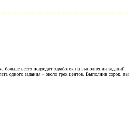
 для вашего сайта. И еще на нашем сайте немало софта! Заходи 
чка больше всего подходит заработок на выполнении заданий
лата одного задания – около трех центов. Выполнив сорок, вы