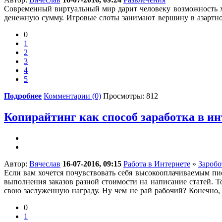
Современный виртуальный мир дарит человеку возможность хо
денежную сумму. Игровые слоты занимают вершину в азартно
0
1
2
3
4
5
Подробнее
Комментарии (0)
Просмотры: 812
Копирайтинг как способ заработка в ин
Автор:
Вячеслав
16-07-2016, 09:15
Работа в Интернете
»
Заробо
Если вам хочется почувствовать себя высокооплачиваемым пис
выполнения заказов разной стоимости на написание статей. Т
свою заслуженную награду. Ну чем не рай рабочий? Конечно, 
0
1