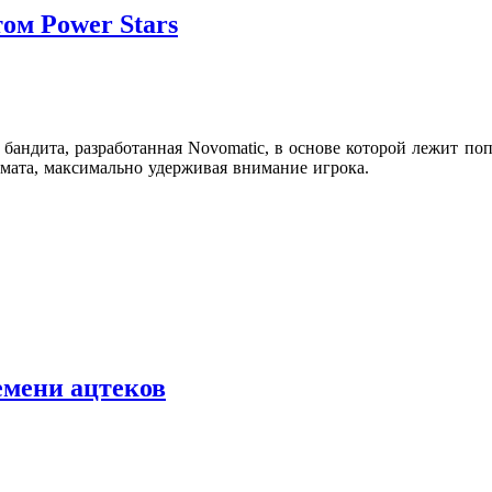
ом Power Stars
о бандита, разработанная Novomatic, в основе которой лежит по
мата, максимально удерживая внимание игрока.
лемени ацтеков