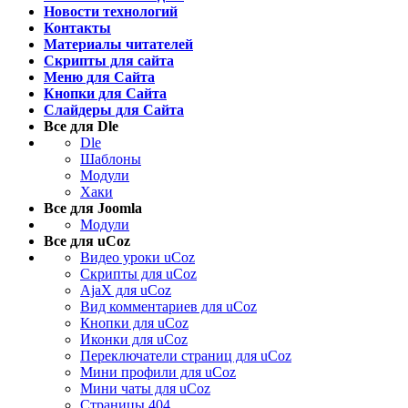
Новости технологий
Контакты
Материалы читателей
Скрипты для сайта
Меню для Сайта
Кнопки для Сайта
Слайдеры для Сайта
Все для Dle
Dle
Шаблоны
Модули
Хаки
Все для Joomla
Модули
Все для uCoz
Видео уроки uCoz
Скрипты для uCoz
AjaX для uCoz
Вид комментариев для uCoz
Кнопки для uCoz
Иконки для uCoz
Переключатели страниц для uCoz
Мини профили для uCoz
Мини чаты для uCoz
Страницы 404