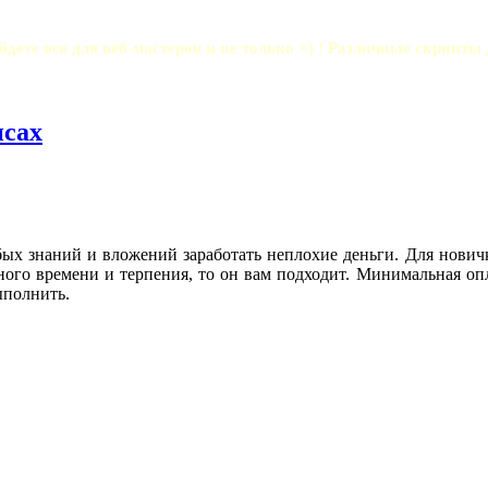
йдете все для веб-мастеров и не только =) ! Различные скрипты
исах
обых знаний и вложений заработать неплохие деньги. Для нови
дного времени и терпения, то он вам подходит. Минимальная оп
ыполнить.